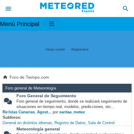
Menú Principal
Iniciar sesión
Registrarse
Foro de Tiempo.com
Foro general de Meteorología
Foro General de Seguimiento
Foro general de seguimiento, donde se realizará seguimiento de
situaciones en tiempo real, modelos, predicciones, etc...
Re:Islas Canarias. Agost...
por
saritaa_meteo
Subforos
General en distintos idiomas
Registro de Datos
Sala de Control
Meteorología general