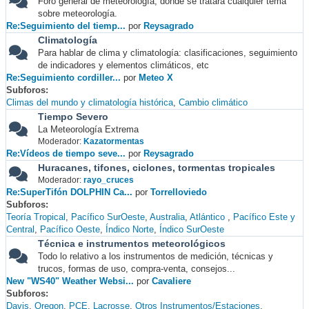
Foro general de meteorología, donde se tratará cualquier tema
sobre meteorología.
Re:Seguimiento del tiemp...
por
Reysagrado
Climatología
Para hablar de clima y climatología: clasificaciones, seguimiento
de indicadores y elementos climáticos, etc
Re:Seguimiento cordiller...
por
Meteo X
Subforos
Climas del mundo y climatología histórica
Cambio climático
Tiempo Severo
La Meteorología Extrema
Moderador:
Kazatormentas
Re:Vídeos de tiempo seve...
por
Reysagrado
Huracanes, tifones, ciclones, tormentas tropicales
Moderador:
rayo_cruces
Re:SuperTifón DOLPHIN Ca...
por
Torrelloviedo
Subforos
Teoría Tropical
Pacífico SurOeste
Australia
Atlántico
Pacífico Este y
Central
Pacífico Oeste
Índico Norte
Índico SurOeste
Técnica e instrumentos meteorológicos
Todo lo relativo a los instrumentos de medición, técnicas y
trucos, formas de uso, compra-venta, consejos...
New "WS40" Weather Websi...
por
Cavaliere
Subforos
Davis
Oregon
PCE
Lacrosse
Otros Instrumentos/Estaciones