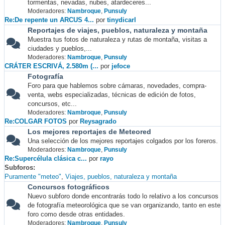
tormentas, nevadas, nubes, atardeceres...
Moderadores:
Nambroque
,
Punsuly
Re:De repente un ARCUS 4...
por
tinydicarl
Reportajes de viajes, pueblos, naturaleza y montaña
Muestra tus fotos de naturaleza y rutas de montaña, visitas a
ciudades y pueblos,...
Moderadores:
Nambroque
,
Punsuly
CRÁTER ESCRIVÁ, 2.580m (...
por
jefoce
Fotografía
Foro para que hablemos sobre cámaras, novedades, compra-
venta, webs especializadas, técnicas de edición de fotos,
concursos, etc...
Moderadores:
Nambroque
,
Punsuly
Re:COLGAR FOTOS
por
Reysagrado
Los mejores reportajes de Meteored
Una selección de los mejores reportajes colgados por los foreros.
Moderadores:
Nambroque
,
Punsuly
Re:Supercélula clásica c...
por
rayo
Subforos
Puramente "meteo"
Viajes, pueblos, naturaleza y montaña
Concursos fotográficos
Nuevo subforo donde encontrarás todo lo relativo a los concursos
de fotografía meteorológica que se van organizando, tanto en este
foro como desde otras entidades.
Moderadores:
Nambroque
,
Punsuly