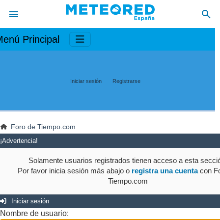
enú Principal
Iniciar sesión
Registrarse
Foro de Tiempo.com
¡Advertencia!
Solamente usuarios registrados tienen acceso a esta secci
Por favor inicia sesión más abajo o
registra una cuenta
con Fo
Tiempo.com
Iniciar sesión
Nombre de usuario: