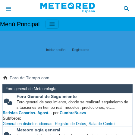
Menú Principal
Iniciar sesión
Registrarse
Foro de Tiempo.com
Foro general de Meteorología
Foro General de Seguimiento
Foro general de seguimiento, donde se realizará seguimiento de
situaciones en tiempo real, modelos, predicciones, etc...
Re:Islas Canarias. Agost...
por
CumbreNueva
Subforos
General en distintos idiomas
Registro de Datos
Sala de Control
Meteorología general