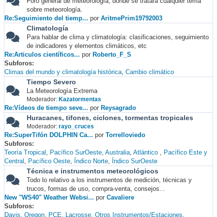
Foro general de meteorología, donde se tratará cualquier tema
sobre meteorología.
Re:Seguimiento del tiemp...
por
AritmePrim19792003
Climatología
Para hablar de clima y climatología: clasificaciones, seguimiento
de indicadores y elementos climáticos, etc
Re:Articulos científicos...
por
Roberto_F_S
Subforos
Climas del mundo y climatología histórica
Cambio climático
Tiempo Severo
La Meteorología Extrema
Moderador:
Kazatormentas
Re:Vídeos de tiempo seve...
por
Reysagrado
Huracanes, tifones, ciclones, tormentas tropicales
Moderador:
rayo_cruces
Re:SuperTifón DOLPHIN Ca...
por
Torrelloviedo
Subforos
Teoría Tropical
Pacífico SurOeste
Australia
Atlántico
Pacífico Este y
Central
Pacífico Oeste
Índico Norte
Índico SurOeste
Técnica e instrumentos meteorológicos
Todo lo relativo a los instrumentos de medición, técnicas y
trucos, formas de uso, compra-venta, consejos...
New "WS40" Weather Websi...
por
Cavaliere
Subforos
Davis
Oregon
PCE
Lacrosse
Otros Instrumentos/Estaciones