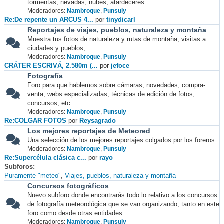
tormentas, nevadas, nubes, atardeceres...
Moderadores:
Nambroque
,
Punsuly
Re:De repente un ARCUS 4...
por
tinydicarl
Reportajes de viajes, pueblos, naturaleza y montaña
Muestra tus fotos de naturaleza y rutas de montaña, visitas a
ciudades y pueblos,...
Moderadores:
Nambroque
,
Punsuly
CRÁTER ESCRIVÁ, 2.580m (...
por
jefoce
Fotografía
Foro para que hablemos sobre cámaras, novedades, compra-
venta, webs especializadas, técnicas de edición de fotos,
concursos, etc...
Moderadores:
Nambroque
,
Punsuly
Re:COLGAR FOTOS
por
Reysagrado
Los mejores reportajes de Meteored
Una selección de los mejores reportajes colgados por los foreros.
Moderadores:
Nambroque
,
Punsuly
Re:Supercélula clásica c...
por
rayo
Subforos
Puramente "meteo"
Viajes, pueblos, naturaleza y montaña
Concursos fotográficos
Nuevo subforo donde encontrarás todo lo relativo a los concursos
de fotografía meteorológica que se van organizando, tanto en este
foro como desde otras entidades.
Moderadores:
Nambroque
,
Punsuly