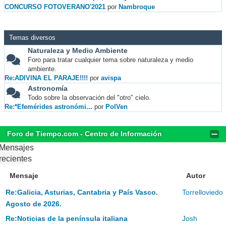
CONCURSO FOTOVERANO'2021
por
Nambroque
Temas diversos
Naturaleza y Medio Ambiente
Foro para tratar cualquier tema sobre naturaleza y medio
ambiente.
Re:ADIVINA EL PARAJE!!!!
por
avispa
Astronomía
Todo sobre la observación del "otro" cielo.
Re:*Efemérides astronómi...
por
PolVen
Foro de Tiempo.com - Centro de Información
Mensajes
recientes
Mensaje
Autor
Re:Galicia, Asturias, Cantabria y País Vasco.
Torrelloviedo
Agosto de 2026.
Re:Noticias de la península italiana
Josh