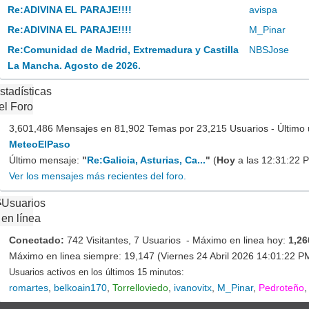
Re:ADIVINA EL PARAJE!!!!
avispa
Re:ADIVINA EL PARAJE!!!!
M_Pinar
Re:Comunidad de Madrid, Extremadura y Castilla
NBSJose
La Mancha. Agosto de 2026.
stadísticas
el Foro
3,601,486 Mensajes en 81,902 Temas por 23,215 Usuarios - Último 
MeteoElPaso
Último mensaje:
"
Re:Galicia, Asturias, Ca...
"
(
Hoy
a las 12:31:22 
Ver los mensajes más recientes del foro.
Usuarios
en línea
Conectado:
742 Visitantes, 7 Usuarios - Máximo en linea hoy:
1,26
Máximo en linea siempre: 19,147 (Viernes 24 Abril 2026 14:01:22 P
Usuarios activos en los últimos 15 minutos:
romartes
,
belkoain170
,
Torrelloviedo
,
ivanovitx
,
M_Pinar
,
Pedroteño