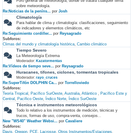
Foro general de meteorología, donde se tratará cualquier tema
sobre meteorología.
Re:Noticias de la peníns...
por
Josh
Climatología
Para hablar de clima y climatología: clasificaciones, seguimiento
de indicadores y elementos climáticos, etc
Re:Seguimiento cordiller...
por
Reysagrado
Subforos
Climas del mundo y climatología histórica
Cambio climático
Tiempo Severo
La Meteorología Extrema
Moderador:
Kazatormentas
Re:Vídeos de tiempo seve...
por
Reysagrado
Huracanes, tifones, ciclones, tormentas tropicales
Moderador:
rayo_cruces
Re:SuperTifón DOLPHIN Ca...
por
Torrelloviedo
Subforos
Teoría Tropical
Pacífico SurOeste
Australia
Atlántico
Pacífico Este y
Central
Pacífico Oeste
Índico Norte
Índico SurOeste
Técnica e instrumentos meteorológicos
Todo lo relativo a los instrumentos de medición, técnicas y
trucos, formas de uso, compra-venta, consejos...
New "WS40" Weather Websi...
por
Cavaliere
Subforos
Davis
Oregon
PCE
Lacrosse
Otros Instrumentos/Estaciones