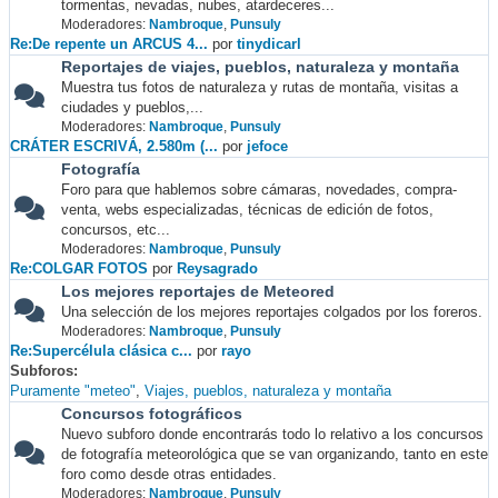
tormentas, nevadas, nubes, atardeceres...
Moderadores:
Nambroque
,
Punsuly
Re:De repente un ARCUS 4...
por
tinydicarl
Reportajes de viajes, pueblos, naturaleza y montaña
Muestra tus fotos de naturaleza y rutas de montaña, visitas a
ciudades y pueblos,...
Moderadores:
Nambroque
,
Punsuly
CRÁTER ESCRIVÁ, 2.580m (...
por
jefoce
Fotografía
Foro para que hablemos sobre cámaras, novedades, compra-
venta, webs especializadas, técnicas de edición de fotos,
concursos, etc...
Moderadores:
Nambroque
,
Punsuly
Re:COLGAR FOTOS
por
Reysagrado
Los mejores reportajes de Meteored
Una selección de los mejores reportajes colgados por los foreros.
Moderadores:
Nambroque
,
Punsuly
Re:Supercélula clásica c...
por
rayo
Subforos
Puramente "meteo"
Viajes, pueblos, naturaleza y montaña
Concursos fotográficos
Nuevo subforo donde encontrarás todo lo relativo a los concursos
de fotografía meteorológica que se van organizando, tanto en este
foro como desde otras entidades.
Moderadores:
Nambroque
,
Punsuly