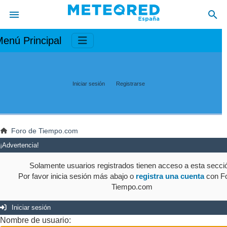
enú Principal
Iniciar sesión
Registrarse
Foro de Tiempo.com
¡Advertencia!
Solamente usuarios registrados tienen acceso a esta secci
Por favor inicia sesión más abajo o
registra una cuenta
con Fo
Tiempo.com
Iniciar sesión
Nombre de usuario: