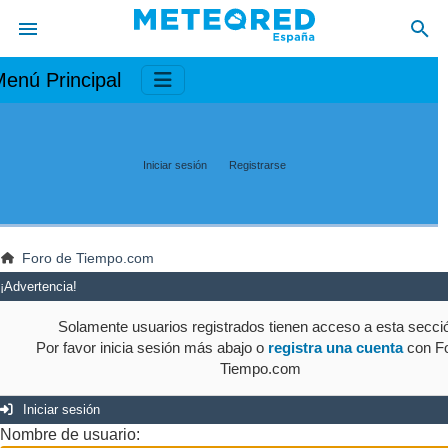
enú Principal
Iniciar sesión
Registrarse
Foro de Tiempo.com
¡Advertencia!
Solamente usuarios registrados tienen acceso a esta secci
Por favor inicia sesión más abajo o
registra una cuenta
con Fo
Tiempo.com
Iniciar sesión
Nombre de usuario: