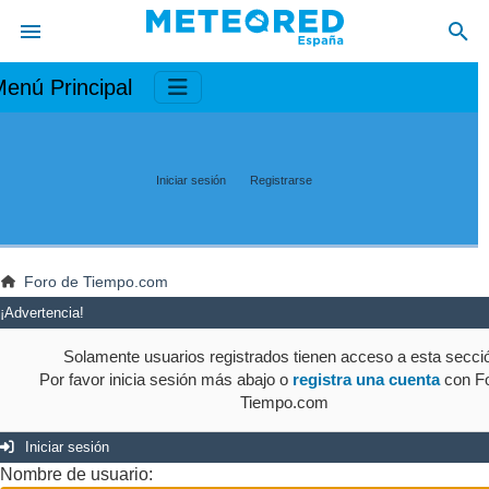
enú Principal
Iniciar sesión
Registrarse
Foro de Tiempo.com
¡Advertencia!
Solamente usuarios registrados tienen acceso a esta secci
Por favor inicia sesión más abajo o
registra una cuenta
con Fo
Tiempo.com
Iniciar sesión
Nombre de usuario: