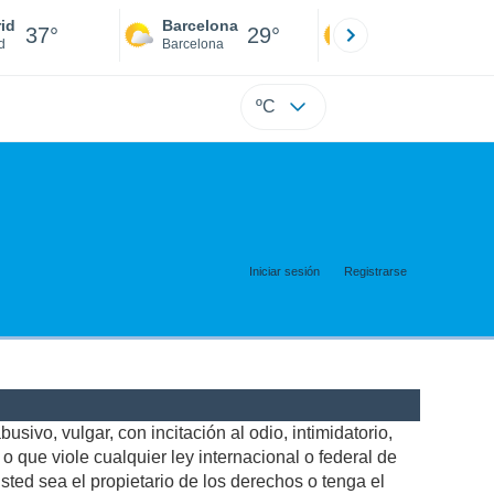
id
Barcelona
Sevilla
37°
29°
39°
d
Barcelona
Sevilla
ºC
Iniciar sesión
Registrarse
usivo, vulgar, con incitación al odio, intimidatorio,
 que viole cualquier ley internacional o federal de
ted sea el propietario de los derechos o tenga el