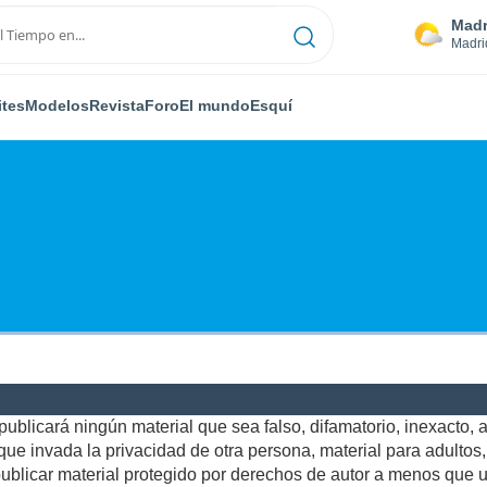
Madr
Madri
ites
Modelos
Revista
Foro
El mundo
Esquí
ublicará ningún material que sea falso, difamatorio, inexacto, ab
e invada la privacidad de otra persona, material para adultos, o
blicar material protegido por derechos de autor a menos que us