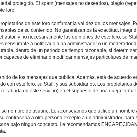
material protegido. El spam (mensajes no deseados), plagio (re
te foro.
propietarios de este foro confirmar la validez de los mensajes.
sables de su contenido. No garantizamos la exactitud, integrid
autor, y no necesariamente las opiniones de este foro, su Staff, 
censurable a notificarlo a un administrador o un moderador del 
urable, dentro de un período de tiempo razonable, si determina
r capaces de eliminar o modificar mensajes particulares de mane
nido de los mensajes que publica. Además, está de acuerdo en 
ado con este foro, su Staff, y sus subsidiarios. Los propietarios
a recabada en este servicio) en el supuesto de una queja forma
egir su nombre de usuario. Le aconsejamos que utilice un nombr
su contraseña a otra persona excepto a un administrador, para 
rsona bajo ningún concepto. Le recomendamos ENCARECIDAME
ta.