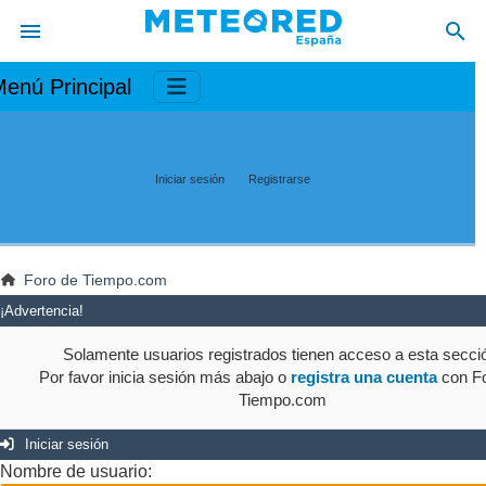
enú Principal
Iniciar sesión
Registrarse
Foro de Tiempo.com
¡Advertencia!
Solamente usuarios registrados tienen acceso a esta secci
Por favor inicia sesión más abajo o
registra una cuenta
con Fo
Tiempo.com
Iniciar sesión
Nombre de usuario: