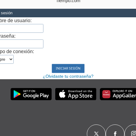
Tiempo.com
r sesión
re de usuario:
raseña:
po de conexión:
¿Olvidaste tu contraseña?