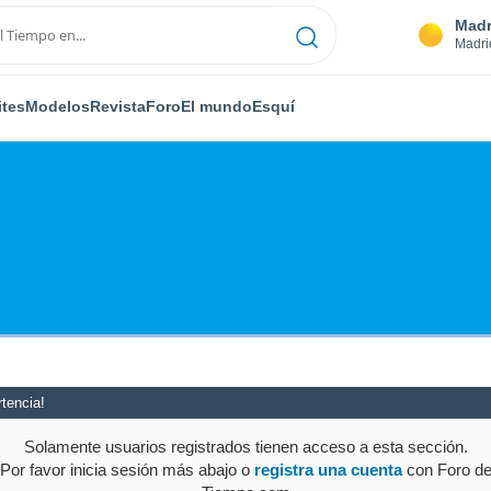
Madr
Madri
ites
Modelos
Revista
Foro
El mundo
Esquí
tencia!
Solamente usuarios registrados tienen acceso a esta sección.
Por favor inicia sesión más abajo o
registra una cuenta
con Foro d