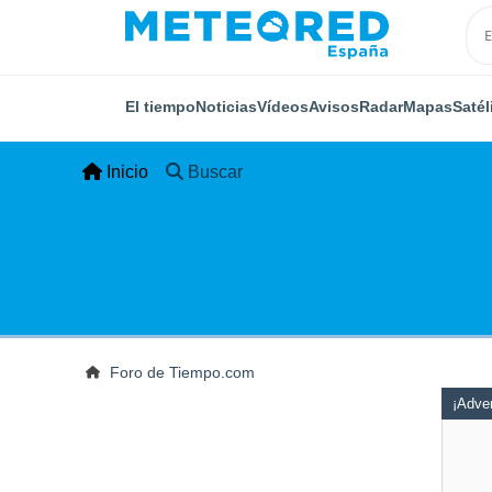
El tiempo
Noticias
Vídeos
Avisos
Radar
Mapas
Satél
Inicio
Buscar
Foro de Tiempo.com
¡Adver