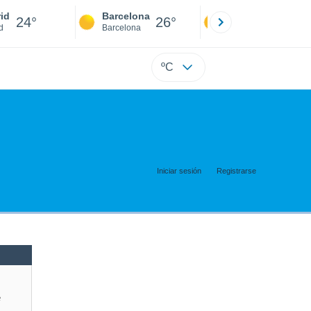
id
Barcelona
Sevilla
24°
26°
23°
d
Barcelona
Sevilla
ºC
Iniciar sesión
Registrarse
e