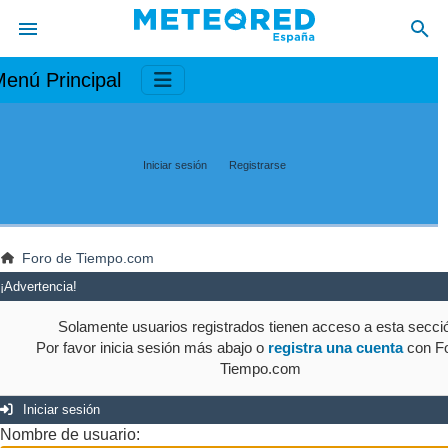
enú Principal
Iniciar sesión
Registrarse
Foro de Tiempo.com
¡Advertencia!
Solamente usuarios registrados tienen acceso a esta secci
Por favor inicia sesión más abajo o
registra una cuenta
con Fo
Tiempo.com
Iniciar sesión
Nombre de usuario: