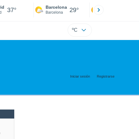
id
Barcelona
Sevilla
37°
29°
38°
d
Barcelona
Sevilla
ºC
Iniciar sesión
Registrarse
e