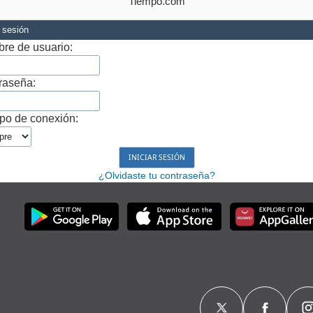
Tiempo.com
r sesión
re de usuario:
raseña:
po de conexión:
¿Olvidaste tu contraseña?