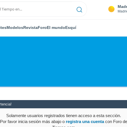
Madr
Madri
ites
Modelos
Revista
Foro
El mundo
Esquí
tencia!
Solamente usuarios registrados tienen acceso a esta sección.
Por favor inicia sesión más abajo o
registra una cuenta
con Foro d