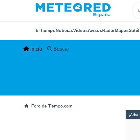
El tiempo
Noticias
Vídeos
Avisos
Radar
Mapas
Satél
Inicio
Buscar
Foro de Tiempo.com
¡Adver