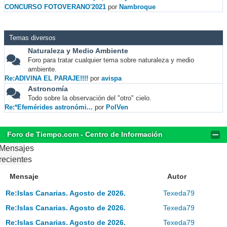
CONCURSO FOTOVERANO'2021
por
Nambroque
Temas diversos
Naturaleza y Medio Ambiente
Foro para tratar cualquier tema sobre naturaleza y medio
ambiente.
Re:ADIVINA EL PARAJE!!!!
por
avispa
Astronomía
Todo sobre la observación del "otro" cielo.
Re:*Efemérides astronómi...
por
PolVen
Foro de Tiempo.com - Centro de Información
Mensajes
recientes
Mensaje
Autor
Re:Islas Canarias. Agosto de 2026.
Texeda79
Re:Islas Canarias. Agosto de 2026.
Texeda79
Re:Islas Canarias. Agosto de 2026.
Texeda79