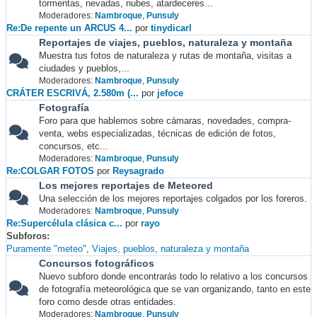
tormentas, nevadas, nubes, atardeceres...
Moderadores:
Nambroque
,
Punsuly
Re:De repente un ARCUS 4...
por
tinydicarl
Reportajes de viajes, pueblos, naturaleza y montaña
Muestra tus fotos de naturaleza y rutas de montaña, visitas a
ciudades y pueblos,...
Moderadores:
Nambroque
,
Punsuly
CRÁTER ESCRIVÁ, 2.580m (...
por
jefoce
Fotografía
Foro para que hablemos sobre cámaras, novedades, compra-
venta, webs especializadas, técnicas de edición de fotos,
concursos, etc...
Moderadores:
Nambroque
,
Punsuly
Re:COLGAR FOTOS
por
Reysagrado
Los mejores reportajes de Meteored
Una selección de los mejores reportajes colgados por los foreros.
Moderadores:
Nambroque
,
Punsuly
Re:Supercélula clásica c...
por
rayo
Subforos
Puramente "meteo"
Viajes, pueblos, naturaleza y montaña
Concursos fotográficos
Nuevo subforo donde encontrarás todo lo relativo a los concursos
de fotografía meteorológica que se van organizando, tanto en este
foro como desde otras entidades.
Moderadores:
Nambroque
,
Punsuly