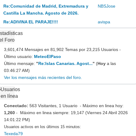
Re:Comunidad de Madrid, Extremadura y
NBSJose
Castilla La Mancha. Agosto de 2026.
Re:ADIVINA EL PARAJE!!!!
avispa
stadísticas
el Foro
3,601,474 Mensajes en 81,902 Temas por 23,215 Usuarios -
Último usuario:
MeteoElPaso
Último mensaje:
"
Re:Islas Canarias. Agost...
"
(
Hoy
a las
03:46:27 AM)
Ver los mensajes más recientes del foro.
Usuarios
en línea
Conectado:
563 Visitantes, 1 Usuario - Máximo en linea hoy:
1,260
- Máximo en linea siempre: 19,147 (Viernes 24 Abril 2026
14:01:22 PM)
Usuarios activos en los últimos 15 minutos:
Texeda79