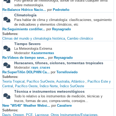
Foro general de meteorología, donde se tratará cualquier tema
sobre meteorología.
Re:Balance Hidrico Nacio...
por
Pedroteño
Climatología
Para hablar de clima y climatología: clasificaciones, seguimiento
de indicadores y elementos climáticos, etc
Re:Seguimiento cordiller...
por
Reysagrado
Subforos
Climas del mundo y climatología histórica
Cambio climático
Tiempo Severo
La Meteorología Extrema
Moderador:
Kazatormentas
Re:Vídeos de tiempo seve...
por
Reysagrado
Huracanes, tifones, ciclones, tormentas tropicales
Moderador:
rayo_cruces
Re:SuperTifón DOLPHIN Ca...
por
Torrelloviedo
Subforos
Teoría Tropical
Pacífico SurOeste
Australia
Atlántico
Pacífico Este y
Central
Pacífico Oeste
Índico Norte
Índico SurOeste
Técnica e instrumentos meteorológicos
Todo lo relativo a los instrumentos de medición, técnicas y
trucos, formas de uso, compra-venta, consejos...
New "WS40" Weather Websi...
por
Cavaliere
Subforos
Davis
Oregon
PCE
Lacrosse
Otros Instrumentos/Estaciones