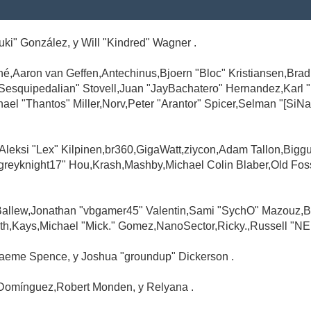
Suki" González, y Will "Kindred" Wagner .
é,Aaron van Geffen,Antechinus,Bjoern "Bloc" Kristiansen,Br
"Sesquipedalian" Stovell,Juan "JayBachatero" Hernandez,Karl
l "Thantos" Miller,Norv,Peter "Arantor" Spicer,Selman "[SiNa
,Aleksi "Lex" Kilpinen,br360,GigaWatt,ziycon,Adam Tallon,Big
greyknight17" Hou,Krash,Mashby,Michael Colin Blaber,Old Fo
Ballew,Jonathan "vbgamer45" Valentin,Sami "SychO" Mazouz,B
th,Kays,Michael "Mick." Gomez,NanoSector,Ricky.,Russell "NE
,Graeme Spence, y Joshua "groundup" Dickerson .
Domínguez,Robert Monden, y Relyana .