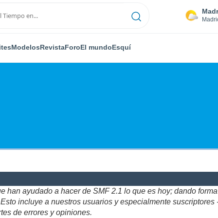
Madr
Madri
ites
Modelos
Revista
Foro
El mundo
Esquí
ue han ayudado a hacer de SMF 2.1 lo que es hoy; dando forma y
to incluye a nuestros usuarios y especialmente suscriptores - gr
tes de errores y opiniones.