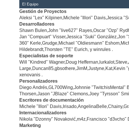
El Equipo
Gestión de Proyectos
Aleksi "Lex" Kilpinen,Michele "Illori" Davis,Jessica "
Desarrolladores
Shawn Bulen,John "live627" Rayes,Oscar "Ozp" Rydh
Jan "Compuart" Visser,Jessica "Suki" González,Jon 
360" Kerle,Grudge,Michael "Oldiesmann" Eshom,Michae
Hildebrandt,Thorsten "TE" Eurich, y winrules .
Especialistas de soporte
Will "Kindred" Wagner,Doug Heffernan,lurkalot,Steve
Large,Duncan85,gbsothere,JimM,Justyne,Kat,Kevin "
xenovanis .
Personalizadores
Diego Andrés,GL700Wing,Johnnie "TwitchisMental" 
Thorsen,Jason "JBlaze" Clemons,Joey "Tyrsson" Smi
Escritores de documentación
Michele "Illori" Davis,Irisado,AngelinaBelle,Chainy
Internacionalizadores
Nikola "Dzonny" Novaković,m4z,Francisco "d3vcho" 
Marketing