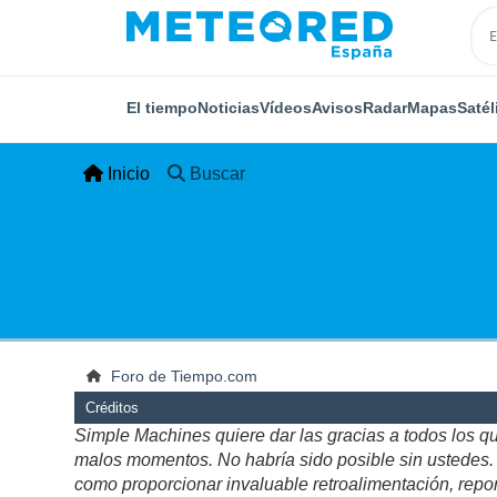
El tiempo
Noticias
Vídeos
Avisos
Radar
Mapas
Satél
Inicio
Buscar
Foro de Tiempo.com
Créditos
Simple Machines quiere dar las gracias a todos los q
malos momentos. No habría sido posible sin ustedes. Es
como proporcionar invaluable retroalimentación, repor