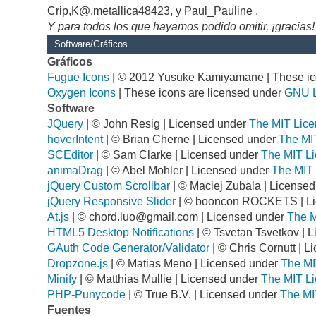
Crip,K@,metallica48423, y Paul_Pauline .
Y para todos los que hayamos podido omitir, ¡gracias!
Software/Gráficos
Gráficos
Fugue Icons
| © 2012 Yusuke Kamiyamane | These ico
Oxygen Icons
| These icons are licensed under
GNU 
Software
JQuery
| © John Resig | Licensed under
The MIT Lice
hoverIntent
| © Brian Cherne | Licensed under
The MI
SCEditor
| © Sam Clarke | Licensed under
The MIT Li
animaDrag
| © Abel Mohler | Licensed under
The MIT 
jQuery Custom Scrollbar
| © Maciej Zubala | License
jQuery Responsive Slider
| © booncon ROCKETS | L
At.js
| ©
chord.luo@gmail.com
| Licensed under
The M
HTML5 Desktop Notifications
| © Tsvetan Tsvetkov | 
GAuth Code Generator/Validator
| © Chris Cornutt | 
Dropzone.js
| © Matias Meno | Licensed under
The MI
Minify
| © Matthias Mullie | Licensed under
The MIT Li
PHP-Punycode
| © True B.V. | Licensed under
The MI
Fuentes