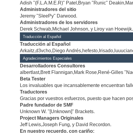
Adish "(F.L.A.M.E.R)" Patel,Bryan "Runic" Deakin,Mar
Administradores del sitio
Jeremy "SleePy" Darwood.
Administradores de los servidores
Derek Schwab,Michael Johnson, y Liroy van Hoewijk
Traducción al Español
Traducción al Español
Arkaitz,d3vcho,Diego Andrés,hefesto,Irisado,luuucia
Agradecimientos Especiales
Desarrolladores Consultores
albertlast,Brett Flannigan,Mark Rose,René-Gilles "Na
Beta Tester
Los invaluables que incansablemente encuentran fallo
Traductores
Gracias por vuestros esfuerzos, puesto que hacen po
Padre fundador de SMF
Unknown W. "[Unknown]" Brackets.
Project Managers Originales
Jeff Lewis,Joseph Fung, y David Recordon.
En nuestro recuerdo, con cariño: