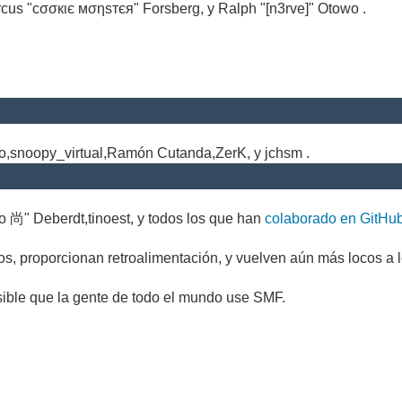
cus "cσσкιє мσηѕтєя" Forsberg, y Ralph "[n3rve]" Otowo .
.
no,snoopy_virtual,Ramón Cutanda,ZerK, y jchsm .
o 尚" Deberdt,tinoest, y todos los que han
colaborado en GitHu
s, proporcionan retroalimentación, y vuelven aún más locos a l
sible que la gente de todo el mundo use SMF.