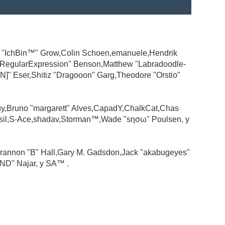
ad "IchBin™" Grow,Colin Schoen,emanuele,Hendrik
 "RegularExpression" Benson,Matthew "Labradoodle-
N]" Eser,Shitiz "Dragooon" Garg,Theodore "Orstio"
guy,Bruno "margarett" Alves,CapadY,ChalkCat,Chas
ssil,S-Ace,shadav,Storman™,Wade "sησω" Poulsen, y
rannon "B" Hall,Gary M. Gadsdon,Jack "akabugeyes"
ND" Najar, y SA™ .