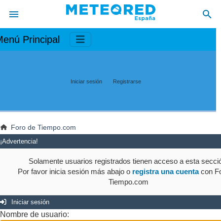
enú Principal
Iniciar sesión
Registrarse
Foro de Tiempo.com
¡Advertencia!
Solamente usuarios registrados tienen acceso a esta secci
Por favor inicia sesión más abajo o
registra una cuenta
con Fo
Tiempo.com
Iniciar sesión
Nombre de usuario: