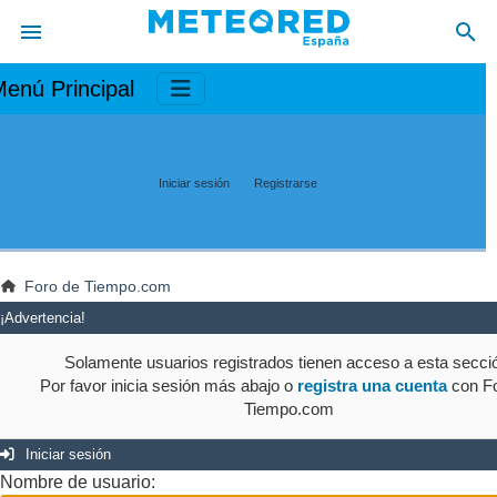
enú Principal
Iniciar sesión
Registrarse
Foro de Tiempo.com
¡Advertencia!
Solamente usuarios registrados tienen acceso a esta secci
Por favor inicia sesión más abajo o
registra una cuenta
con Fo
Tiempo.com
Iniciar sesión
Nombre de usuario: