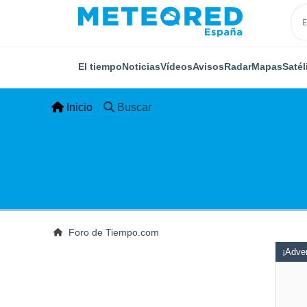
El tiempo
Noticias
Vídeos
Avisos
Radar
Mapas
Satél
Inicio
Buscar
Foro de Tiempo.com
¡Adver