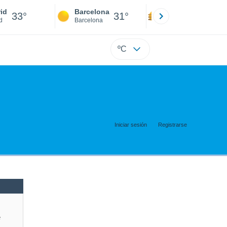
id
Barcelona
Sevilla
33°
31°
35°
d
Barcelona
Sevilla
ºC
Iniciar sesión
Registrarse
e