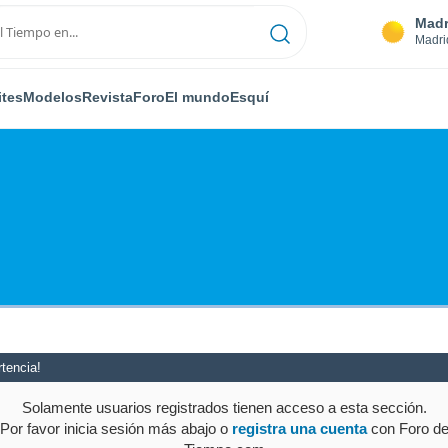
Madr
Madri
ites
Modelos
Revista
Foro
El mundo
Esquí
tencia!
Solamente usuarios registrados tienen acceso a esta sección.
Por favor inicia sesión más abajo o
registra una cuenta
con Foro d