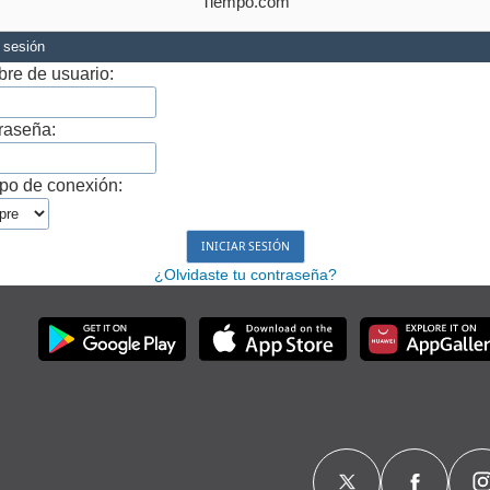
Tiempo.com
r sesión
re de usuario:
raseña:
po de conexión:
¿Olvidaste tu contraseña?