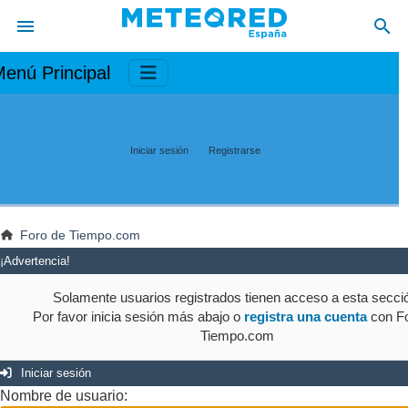
enú Principal
Iniciar sesión
Registrarse
Foro de Tiempo.com
¡Advertencia!
Solamente usuarios registrados tienen acceso a esta secci
Por favor inicia sesión más abajo o
registra una cuenta
con Fo
Tiempo.com
Iniciar sesión
Nombre de usuario: