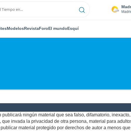
Madr
Madri
ites
Modelos
Revista
Foro
El mundo
Esquí
publicará ningún material que sea falso, difamatorio, inexacto, a
ue invada la privacidad de otra persona, material para adultos,
ublicar material protegido por derechos de autor a menos que u