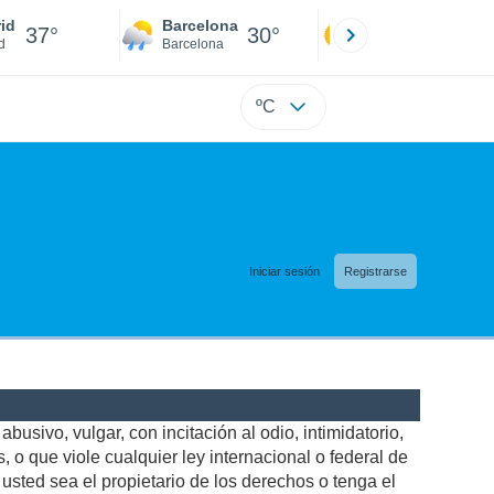
id
Barcelona
Sevilla
37°
30°
39°
d
Barcelona
Sevilla
ºC
Iniciar sesión
Registrarse
busivo, vulgar, con incitación al odio, intimidatorio,
 o que viole cualquier ley internacional o federal de
sted sea el propietario de los derechos o tenga el