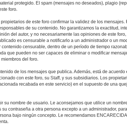
 material protegido. El spam (mensajes no deseados), plagio (r
ste foro.
s propietarios de este foro confirmar la validez de los mensaje
esponsables de su contenido. No garantizamos la exactitud, int
ón del autor, y no necesariamente las opiniones de este foro, su
licado es censurable a notificarlo a un administrador o un mode
ar contenido censurable, dentro de un período de tiempo razonab
enda que pueden no ser capaces de eliminar o modificar mensaje
s miembros del foro.
tenido de los mensajes que publica. Además, está de acuerdo e
acionado con este foro, su Staff, y sus subsidiarios. Los propiet
relacionada recabada en este servicio) en el supuesto de una qu
elegir su nombre de usuario. Le aconsejamos que utilice un nomb
s su contraseña a otra persona excepto a un administrador, para
ersona bajo ningún concepto. Le recomendamos ENCARECIDA
enta.