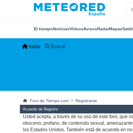
El tiempo
Noticias
Vídeos
Avisos
Radar
Mapas
Satél
Inicio
Buscar
Foro de Tiempo.com
Registrarse
Acuerdo de Registro
Usted acepta, a través de su uso de este foro, que no 
obsceno, profano, de contenido sexual, amenazante, q
los Estados Unidos. También está de acuerdo en no p