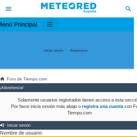
enú Principal
Iniciar sesión
Registrarse
Foro de Tiempo.com
¡Advertencia!
Solamente usuarios registrados tienen acceso a esta secci
Por favor inicia sesión más abajo o
registra una cuenta
con Fo
Tiempo.com
Iniciar sesión
Nombre de usuario: