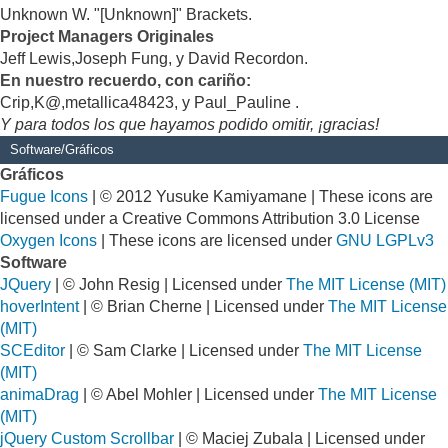
Unknown W. "[Unknown]" Brackets.
Project Managers Originales
Jeff Lewis,Joseph Fung, y David Recordon.
En nuestro recuerdo, con cariño:
Crip,K@,metallica48423, y Paul_Pauline .
Y para todos los que hayamos podido omitir, ¡gracias!
Software/Gráficos
Gráficos
Fugue Icons
| © 2012 Yusuke Kamiyamane | These icons are
licensed under a Creative Commons Attribution 3.0 License
Oxygen Icons
| These icons are licensed under
GNU LGPLv3
Software
JQuery
| © John Resig | Licensed under
The MIT License (MIT)
hoverIntent
| © Brian Cherne | Licensed under
The MIT License
(MIT)
SCEditor
| © Sam Clarke | Licensed under
The MIT License
(MIT)
animaDrag
| © Abel Mohler | Licensed under
The MIT License
(MIT)
jQuery Custom Scrollbar
| © Maciej Zubala | Licensed under