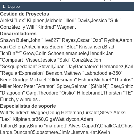
El Equipo
Gestión de Proyectos
Aleksi "Lex" Kilpinen,Michele "Illori" Davis,Jessica "Suki"
González, y Will "Kindred" Wagner .
Desarrolladores
Shawn Bulen,John "live627" Rayes,Oscar "Ozp" Rydhé,Aaron
van Geffen,Antechinus,Bjoern "Bloc" Kristiansen,Brad
"IchBin™" Grow,Colin Schoen,emanuele,Hendrik Jan
"Compuart" Visser,Jessica "Suki" González,Jon
"Sesquipedalian" Stovell,Juan "JayBachatero" Hernandez,Karl
"RegularExpression" Benson,Matthew "Labradoodle-360"
Kerle,Grudge,Michael "Oldiesmann" Eshom,Michael "Thantos"
Miller,Norv,Peter "Arantor" Spicer,Selman "[SiNaN]" Eser,Shitiz
"Dragooon" Garg,Theodore "Orstio" Hildebrandt,Thorsten "TE"
Eurich, y winrules .
Especialistas de soporte
Will "Kindred" Wagner,Doug Heffernan,lurkalot,Steve,Aleksi
"Lex" Kilpinen,br360,GigaWatt,ziycon,Adam
Tallon,Bigguy,Bruno "margarett" Alves,CapadY,ChalkCat,Chas
Large,Duncan85,gbsothere,JimM,Justyne,Kat,Kevin