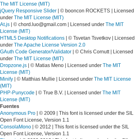
The MIT License (MIT)
jQuery Responsive Slider
| © booncon ROCKETS | Licensed
under
The MIT License (MIT)
At.js
| ©
chord.luo@gmail.com
| Licensed under
The MIT
License (MIT)
HTML5 Desktop Notifications
| © Tsvetan Tsvetkov | Licensed
under
The Apache License Version 2.0
GAuth Code Generator/Validator
| © Chris Cornutt | Licensed
under
The MIT License (MIT)
Dropzone.js
| © Matias Meno | Licensed under
The MIT
License (MIT)
Minify
| © Matthias Mullie | Licensed under
The MIT License
(MIT)
PHP-Punycode
| © True B.V. | Licensed under
The MIT
License (MIT)
Fuentes
Anonymous Pro
| © 2009 | This font is licensed under the SIL
Open Font License, Version 1.1
ConsolaMono
| © 2012 | This font is licensed under the SIL
Open Font License, Version 1.1