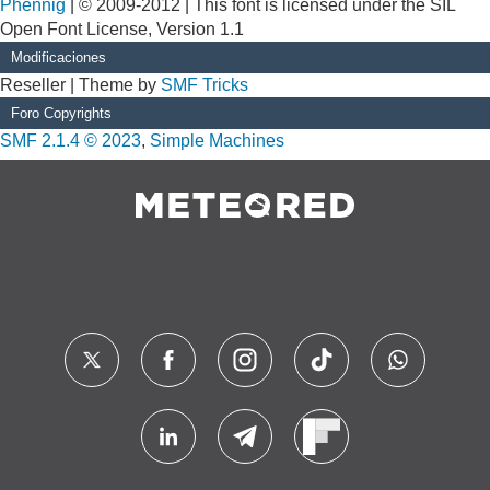
Phennig
| © 2009-2012 | This font is licensed under the SIL
Open Font License, Version 1.1
Modificaciones
Reseller | Theme by
SMF Tricks
Foro Copyrights
SMF 2.1.4 © 2023
,
Simple Machines