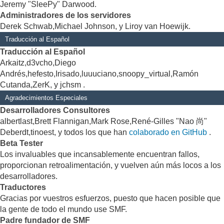
Jeremy "SleePy" Darwood.
Administradores de los servidores
Derek Schwab,Michael Johnson, y Liroy van Hoewijk.
Traducción al Español
Traducción al Español
Arkaitz,d3vcho,Diego
Andrés,hefesto,Irisado,luuuciano,snoopy_virtual,Ramón
Cutanda,ZerK, y jchsm .
Agradecimientos Especiales
Desarrolladores Consultores
albertlast,Brett Flannigan,Mark Rose,René-Gilles "Nao 尚"
Deberdt,tinoest, y todos los que han
colaborado en GitHub
.
Beta Tester
Los invaluables que incansablemente encuentran fallos,
proporcionan retroalimentación, y vuelven aún más locos a los
desarrolladores.
Traductores
Gracias por vuestros esfuerzos, puesto que hacen posible que
la gente de todo el mundo use SMF.
Padre fundador de SMF