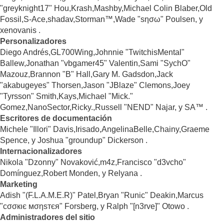
"greyknight17" Hou,Krash,Mashby,Michael Colin Blaber,Old
Fossil,S-Ace,shadav,Storman™,Wade "sησω" Poulsen, y
xenovanis .
Personalizadores
Diego Andrés,GL700Wing,Johnnie "TwitchisMental"
Ballew,Jonathan "vbgamer45" Valentin,Sami "SychO"
Mazouz,Brannon "B" Hall,Gary M. Gadsdon,Jack
"akabugeyes" Thorsen,Jason "JBlaze" Clemons,Joey
"Tyrsson" Smith,Kays,Michael "Mick."
Gomez,NanoSector,Ricky.,Russell "NEND" Najar, y SA™ .
Escritores de documentación
Michele "Illori" Davis,Irisado,AngelinaBelle,Chainy,Graeme
Spence, y Joshua "groundup" Dickerson .
Internacionalizadores
Nikola "Dzonny" Novaković,m4z,Francisco "d3vcho"
Domínguez,Robert Monden, y Relyana .
Marketing
Adish "(F.L.A.M.E.R)" Patel,Bryan "Runic" Deakin,Marcus
"cσσкιє мσηѕтєя" Forsberg, y Ralph "[n3rve]" Otowo .
Administradores del sitio