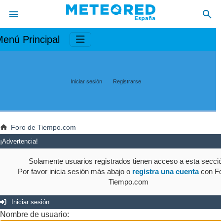
enú Principal
Iniciar sesión
Registrarse
Foro de Tiempo.com
¡Advertencia!
Solamente usuarios registrados tienen acceso a esta secci
Por favor inicia sesión más abajo o
registra una cuenta
con Fo
Tiempo.com
Iniciar sesión
Nombre de usuario: