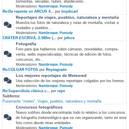
tormentas, nevadas, nubes, atardeceres...
Moderadores:
Nambroque
,
Punsuly
Re:De repente un ARCUS 4...
por
tinydicarl
Reportajes de viajes, pueblos, naturaleza y montaña
Muestra tus fotos de naturaleza y rutas de montaña, visitas a
ciudades y pueblos,...
Moderadores:
Nambroque
,
Punsuly
CRÁTER ESCRIVÁ, 2.580m (...
por
jefoce
Fotografía
Foro para que hablemos sobre cámaras, novedades, compra-
venta, webs especializadas, técnicas de edición de fotos,
concursos, etc...
Moderadores:
Nambroque
,
Punsuly
Re:COLGAR FOTOS
por
Reysagrado
Los mejores reportajes de Meteored
Una selección de los mejores reportajes colgados por los foreros.
Moderadores:
Nambroque
,
Punsuly
Re:Supercélula clásica c...
por
rayo
Subforos
Puramente "meteo"
Viajes, pueblos, naturaleza y montaña
Concursos fotográficos
Nuevo subforo donde encontrarás todo lo relativo a los concursos
de fotografía meteorológica que se van organizando, tanto en este
foro como desde otras entidades.
Moderadores:
Nambroque
,
Punsuly