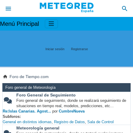
Menú Principal
Iniciar sesión
Registrarse
Foro de Tiempo.com
Foro general de Meteorología
Foro General de Seguimiento
Foro general de seguimiento, donde se realizará seguimiento de
situaciones en tiempo real, modelos, predicciones, etc...
Re:Islas Canarias. Agost...
por
CumbreNueva
Subforos
General en distintos idiomas
Registro de Datos
Sala de Control
Meteorología general