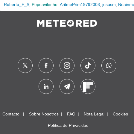
Roberto_F_S
,
Pepeavilenho
,
AritmePrim19792003
,
jesusm
,
Noainm
Contacto
Sobre Nosotros
FAQ
Nota Legal
Cookies
Política de Privacidad