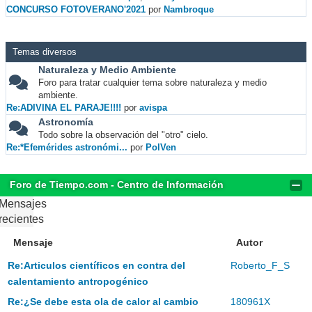
CONCURSO FOTOVERANO'2021
por
Nambroque
Temas diversos
Naturaleza y Medio Ambiente
Foro para tratar cualquier tema sobre naturaleza y medio
ambiente.
Re:ADIVINA EL PARAJE!!!!
por
avispa
Astronomía
Todo sobre la observación del "otro" cielo.
Re:*Efemérides astronómi...
por
PolVen
Foro de Tiempo.com - Centro de Información
Mensajes
recientes
Mensaje
Autor
Re:Articulos científicos en contra del
Roberto_F_S
calentamiento antropogénico
Re:¿Se debe esta ola de calor al cambio
180961X