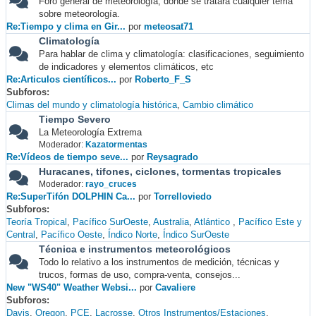
Foro general de meteorología, donde se tratará cualquier tema
sobre meteorología.
Re:Tiempo y clima en Gir...
por
meteosat71
Climatología
Para hablar de clima y climatología: clasificaciones, seguimiento
de indicadores y elementos climáticos, etc
Re:Articulos científicos...
por
Roberto_F_S
Subforos
Climas del mundo y climatología histórica
Cambio climático
Tiempo Severo
La Meteorología Extrema
Moderador:
Kazatormentas
Re:Vídeos de tiempo seve...
por
Reysagrado
Huracanes, tifones, ciclones, tormentas tropicales
Moderador:
rayo_cruces
Re:SuperTifón DOLPHIN Ca...
por
Torrelloviedo
Subforos
Teoría Tropical
Pacífico SurOeste
Australia
Atlántico
Pacífico Este y
Central
Pacífico Oeste
Índico Norte
Índico SurOeste
Técnica e instrumentos meteorológicos
Todo lo relativo a los instrumentos de medición, técnicas y
trucos, formas de uso, compra-venta, consejos...
New "WS40" Weather Websi...
por
Cavaliere
Subforos
Davis
Oregon
PCE
Lacrosse
Otros Instrumentos/Estaciones