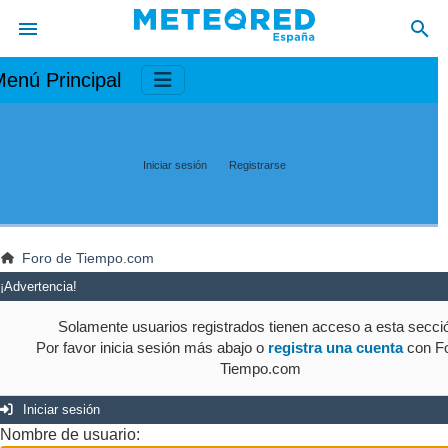
enú Principal
Iniciar sesión
Registrarse
Foro de Tiempo.com
¡Advertencia!
Solamente usuarios registrados tienen acceso a esta secci
Por favor inicia sesión más abajo o
registra una cuenta
con Fo
Tiempo.com
Iniciar sesión
Nombre de usuario: