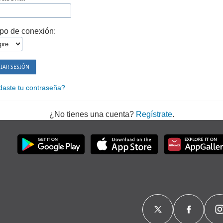
po de conexión:
daste tu contraseña?
¿No tienes una cuenta?
Regístrate
.