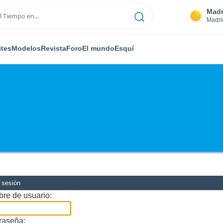
Madr
Madri
ites
Modelos
Revista
Foro
El mundo
Esquí
r sesión
re de usuario:
raseña: