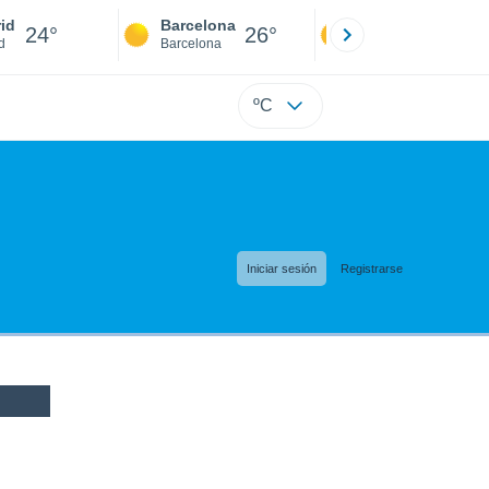
id
Barcelona
Sevilla
24°
26°
23°
d
Barcelona
Sevilla
ºC
Iniciar sesión
Registrarse