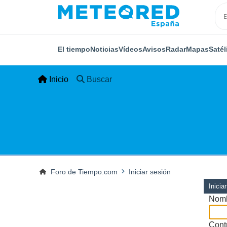
El tiempo
Noticias
Vídeos
Avisos
Radar
Mapas
Satél
Inicio
Buscar
Foro de Tiempo.com
Iniciar sesión
Inicia
Nomb
Cont