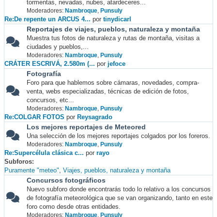
tormentas, nevadas, nubes, atardeceres...
Moderadores:
Nambroque
,
Punsuly
Re:De repente un ARCUS 4...
por
tinydicarl
Reportajes de viajes, pueblos, naturaleza y montaña
Muestra tus fotos de naturaleza y rutas de montaña, visitas a
ciudades y pueblos,...
Moderadores:
Nambroque
,
Punsuly
CRÁTER ESCRIVÁ, 2.580m (...
por
jefoce
Fotografía
Foro para que hablemos sobre cámaras, novedades, compra-
venta, webs especializadas, técnicas de edición de fotos,
concursos, etc...
Moderadores:
Nambroque
,
Punsuly
Re:COLGAR FOTOS
por
Reysagrado
Los mejores reportajes de Meteored
Una selección de los mejores reportajes colgados por los foreros.
Moderadores:
Nambroque
,
Punsuly
Re:Supercélula clásica c...
por
rayo
Subforos
Puramente "meteo"
Viajes, pueblos, naturaleza y montaña
Concursos fotográficos
Nuevo subforo donde encontrarás todo lo relativo a los concursos
de fotografía meteorológica que se van organizando, tanto en este
foro como desde otras entidades.
Moderadores:
Nambroque
,
Punsuly