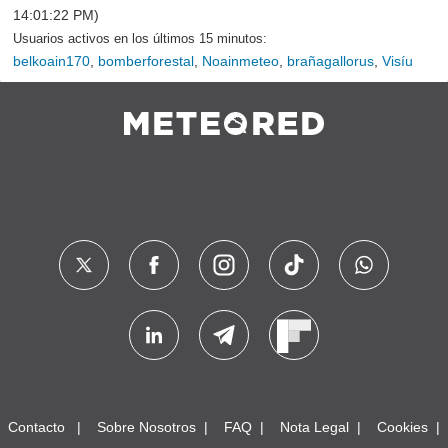
14:01:22 PM)
Usuarios activos en los últimos 15 minutos:
belkoain170
,
bomberforestal
,
Noainmeteo
,
brañagallorus
,
Visíu
Contacto
Sobre Nosotros
FAQ
Nota Legal
Cookies