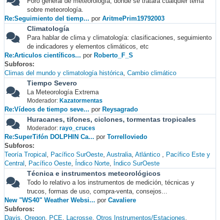
Foro general de meteorología, donde se tratará cualquier tema
sobre meteorología.
Re:Seguimiento del tiemp...
por
AritmePrim19792003
Climatología
Para hablar de clima y climatología: clasificaciones, seguimiento
de indicadores y elementos climáticos, etc
Re:Articulos científicos...
por
Roberto_F_S
Subforos
Climas del mundo y climatología histórica
Cambio climático
Tiempo Severo
La Meteorología Extrema
Moderador:
Kazatormentas
Re:Vídeos de tiempo seve...
por
Reysagrado
Huracanes, tifones, ciclones, tormentas tropicales
Moderador:
rayo_cruces
Re:SuperTifón DOLPHIN Ca...
por
Torrelloviedo
Subforos
Teoría Tropical
Pacífico SurOeste
Australia
Atlántico
Pacífico Este y
Central
Pacífico Oeste
Índico Norte
Índico SurOeste
Técnica e instrumentos meteorológicos
Todo lo relativo a los instrumentos de medición, técnicas y
trucos, formas de uso, compra-venta, consejos...
New "WS40" Weather Websi...
por
Cavaliere
Subforos
Davis
Oregon
PCE
Lacrosse
Otros Instrumentos/Estaciones