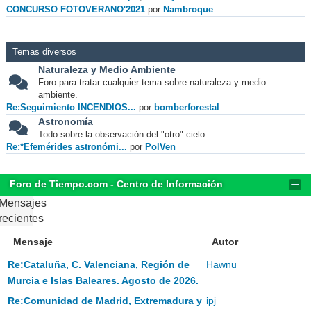
CONCURSO FOTOVERANO'2021
por
Nambroque
Temas diversos
Naturaleza y Medio Ambiente
Foro para tratar cualquier tema sobre naturaleza y medio
ambiente.
Re:Seguimiento INCENDIOS...
por
bomberforestal
Astronomía
Todo sobre la observación del "otro" cielo.
Re:*Efemérides astronómi...
por
PolVen
Foro de Tiempo.com - Centro de Información
Mensajes
recientes
Mensaje
Autor
Re:Cataluña, C. Valenciana, Región de
Hawnu
Murcia e Islas Baleares. Agosto de 2026.
Re:Comunidad de Madrid, Extremadura y
ipj