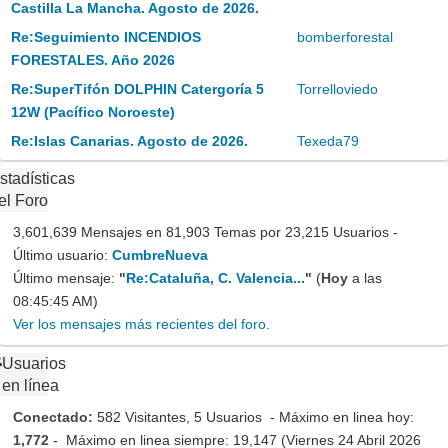
Castilla La Mancha. Agosto de 2026.
Re:Seguimiento INCENDIOS
bomberforestal
FORESTALES. Año 2026
Re:SuperTifón DOLPHIN Catergoría 5
Torrelloviedo
12W (Pacífico Noroeste)
Re:Islas Canarias. Agosto de 2026.
Texeda79
stadísticas
el Foro
3,601,639 Mensajes en 81,903 Temas por 23,215 Usuarios -
Último usuario:
CumbreNueva
Último mensaje:
"
Re:Cataluña, C. Valencia...
"
(
Hoy
a las
08:45:45 AM)
Ver los mensajes más recientes del foro.
Usuarios
en línea
Conectado:
582 Visitantes, 5 Usuarios - Máximo en linea hoy:
1,772
- Máximo en linea siempre: 19,147 (Viernes 24 Abril 2026