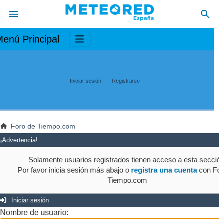
enú Principal
Iniciar sesión
Registrarse
Foro de Tiempo.com
¡Advertencia!
Solamente usuarios registrados tienen acceso a esta secci
Por favor inicia sesión más abajo o
registra una cuenta
con Fo
Tiempo.com
Iniciar sesión
Nombre de usuario: