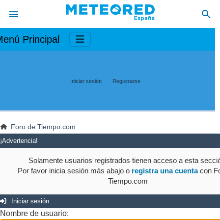
enú Principal
Iniciar sesión
Registrarse
Foro de Tiempo.com
¡Advertencia!
Solamente usuarios registrados tienen acceso a esta secci
Por favor inicia sesión más abajo o
registra una cuenta
con Fo
Tiempo.com
Iniciar sesión
Nombre de usuario: