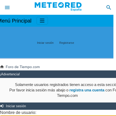
enú Principal
Iniciar sesión
Registrarse
Foro de Tiempo.com
¡Advertencia!
Solamente usuarios registrados tienen acceso a esta secci
Por favor inicia sesión más abajo o
registra una cuenta
con Fo
Tiempo.com
Iniciar sesión
Nombre de usuario: