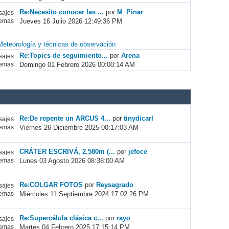
Re:Necesito conocer las ...
por
M_Pinar
ajes
Jueves 16 Julio 2026 12:49:36 PM
emas
Meteorología y técnicas de observación
Re:Topics de seguimiento...
por
Arena
ajes
Domingo 01 Febrero 2026 00:00:14 AM
emas
Re:De repente un ARCUS 4...
por
tinydicarl
ajes
Viernes 26 Diciembre 2025 00:17:03 AM
emas
CRÁTER ESCRIVÁ, 2.580m (...
por
jefoce
ajes
Lunes 03 Agosto 2026 08:38:00 AM
emas
Re:COLGAR FOTOS
por
Reysagrado
ajes
Miércoles 11 Septiembre 2024 17:02:26 PM
emas
Re:Supercélula clásica c...
por
rayo
ajes
Martes 04 Febrero 2025 17:15:14 PM
emas