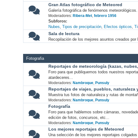
Gran Atlas fotográfico de Meteored
Galería fotográfica de fenómenos meteorológicos.
Moderadores:
Ribera-Met
,
febrero 1956
Subforos
Nubes
Tipos de precipitación
Efectos ópticos
T
Sala de lectura
Recopilación de los mejores asuntos creados por l
Fotografia
Reportajes de meteorología (kazas, nubes, 
Foro para que publiquemos todos nuestros report
atardeceres...
Moderadores:
Nambroque
,
Punsuly
Reportajes de viajes, pueblos, naturaleza
Muestra tus fotos de naturaleza y rutas de montañ
Moderadores:
Nambroque
,
Punsuly
Fotografía
Foro para que hablemos sobre cámaras, novedade
edición de fotos, concursos, etc...
Moderadores:
Nambroque
,
Punsuly
Los mejores reportajes de Meteored
Una selección de los mejores reportajes colgados 