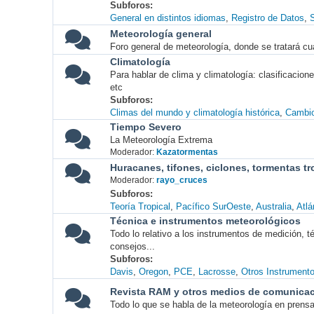
Subforos
General en distintos idiomas
Registro de Datos
S
Meteorología general
Foro general de meteorología, donde se tratará cu
Climatología
Para hablar de clima y climatología: clasificacio
etc
Subforos
Climas del mundo y climatología histórica
Cambio
Tiempo Severo
La Meteorología Extrema
Moderador:
Kazatormentas
Huracanes, tifones, ciclones, tormentas tr
Moderador:
rayo_cruces
Subforos
Teoría Tropical
Pacífico SurOeste
Australia
Atlá
Técnica e instrumentos meteorológicos
Todo lo relativo a los instrumentos de medición, 
consejos...
Subforos
Davis
Oregon
PCE
Lacrosse
Otros Instrument
Revista RAM y otros medios de comunica
Todo lo que se habla de la meteorología en prensa, 