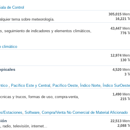
ala de Control
305,015
Mens
alquier tema sobre meteorología.
16,221
T
43,447
Mens
nes, seguimiento de indicadores y elementos climáticos,
776
T
 climático
12,974
Mens
130
T
opicales
4,520
Mens
3
T
ntico
Pacífico Este y Central
Pacífico Oeste
Índico Norte
Índico SurOeste
1,490
Mens
técnicas y trucos, formas de uso, compra-venta,
215
T
os/Estaciones
Software
Compra/Venta No Comercial de Material Aficionado
ción
22,513
Mens
radio, televisión, internet...
2,088
T