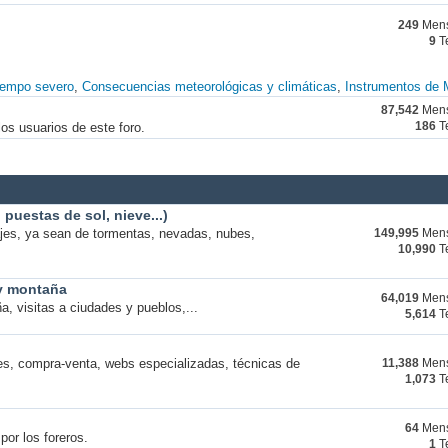
249
Mens
9
T
iempo severo
Consecuencias meteorológicas y climáticas
Instrumentos de 
87,542
Mens
os usuarios de este foro.
186
T
puestas de sol, nieve...)
ajes, ya sean de tormentas, nevadas, nubes,
149,995
Mens
10,990
T
 y montaña
64,019
Mens
a, visitas a ciudades y pueblos,...
5,614
T
s, compra-venta, webs especializadas, técnicas de
11,388
Mens
1,073
T
64
Mens
por los foreros.
1
T