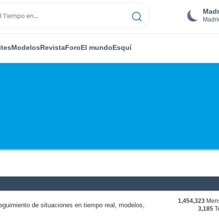
Madr
Madri
ites
Modelos
Revista
Foro
El mundo
Esquí
1,454,323
Mens
eguimiento de situaciones en tiempo real, modelos,
3,185
T