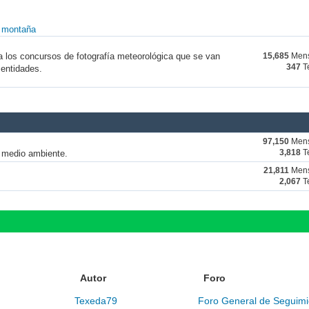
y montaña
a los concursos de fotografía meteorológica que se van
15,685
Mens
347
T
 entidades.
97,150
Mens
y medio ambiente.
3,818
T
21,811
Mens
2,067
T
Autor
Foro
Texeda79
Foro General de Seguimi