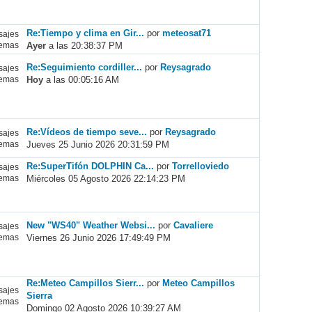
Re:Tiempo y clima en Gir...
por
meteosat71
ajes
Ayer
a las 20:38:37 PM
emas
Re:Seguimiento cordiller...
por
Reysagrado
ajes
Hoy
a las 00:05:16 AM
emas
Re:Vídeos de tiempo seve...
por
Reysagrado
ajes
Jueves 25 Junio 2026 20:31:59 PM
emas
Re:SuperTifón DOLPHIN Ca...
por
Torrelloviedo
ajes
Miércoles 05 Agosto 2026 22:14:23 PM
emas
New "WS40" Weather Websi...
por
Cavaliere
ajes
Viernes 26 Junio 2026 17:49:49 PM
emas
Re:Meteo Campillos Sierr...
por
Meteo Campillos
ajes
Sierra
emas
Domingo 02 Agosto 2026 10:39:27 AM