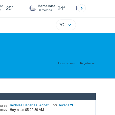
id
Barcelona
Sevilla
25°
24°
25°
d
Barcelona
Sevilla
ºC
Iniciar sesión
Registrarse
Re:Islas Canarias. Agost...
por
Texeda79
ajes
Hoy
a las 05:22:39 AM
emas