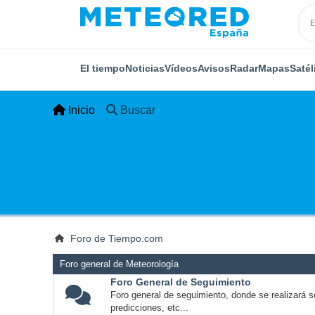
El tiempo
Noticias
Vídeos
Avisos
Radar
Mapas
Satél
Inicio
Buscar
Foro de Tiempo.com
Foro general de Meteorología
Foro General de Seguimiento
Foro general de seguimiento, donde se realizará s
predicciones, etc...