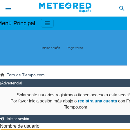
enú Principal
Iniciar sesión
Registrarse
Foro de Tiempo.com
¡Advertencia!
Solamente usuarios registrados tienen acceso a esta secci
Por favor inicia sesión más abajo o
registra una cuenta
con Fo
Tiempo.com
Iniciar sesión
Nombre de usuario: