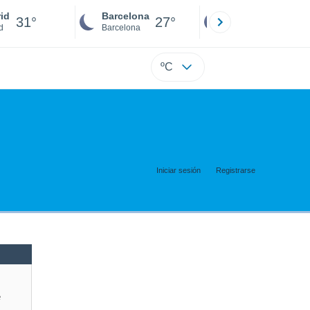
id
Barcelona
Sevilla
31°
27°
30°
d
Barcelona
Sevilla
ºC
Iniciar sesión
Registrarse
e