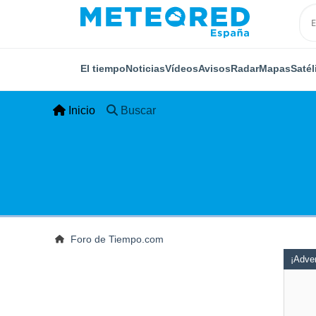
El tiempo
Noticias
Vídeos
Avisos
Radar
Mapas
Satél
Inicio
Buscar
Foro de Tiempo.com
¡Adver