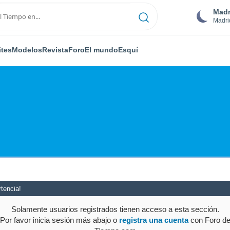
Madr
Madri
ites
Modelos
Revista
Foro
El mundo
Esquí
tencia!
Solamente usuarios registrados tienen acceso a esta sección.
Por favor inicia sesión más abajo o
registra una cuenta
con Foro d