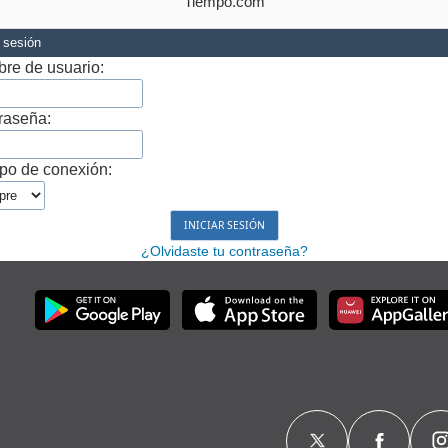
Tiempo.com
r sesión
re de usuario:
raseña:
po de conexión:
¿Olvidaste tu contraseña?