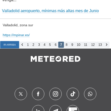
Valladolid aeropuerto, mínimas más altas mes de Junio
Valladolid, zona sur
https://mpinar.es/
1
2
3
4
5
6
7
8
9
10
11
12
13
IR ARRIBA