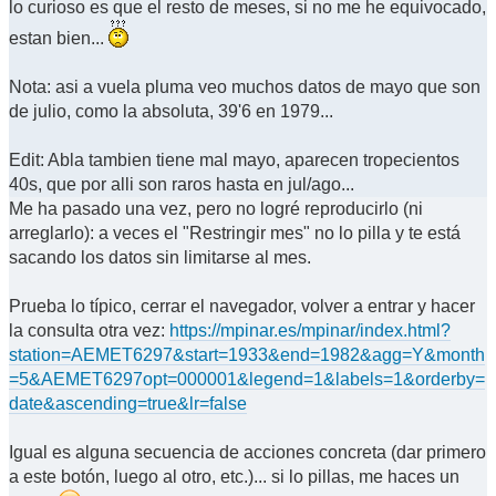
lo curioso es que el resto de meses, si no me he equivocado,
estan bien...
Nota: asi a vuela pluma veo muchos datos de mayo que son
de julio, como la absoluta, 39'6 en 1979...
Edit: Abla tambien tiene mal mayo, aparecen tropecientos
40s, que por alli son raros hasta en jul/ago...
Me ha pasado una vez, pero no logré reproducirlo (ni
arreglarlo): a veces el "Restringir mes" no lo pilla y te está
sacando los datos sin limitarse al mes.
Prueba lo típico, cerrar el navegador, volver a entrar y hacer
la consulta otra vez:
https://mpinar.es/mpinar/index.html?
station=AEMET6297&start=1933&end=1982&agg=Y&month
=5&AEMET6297opt=000001&legend=1&labels=1&orderby=
date&ascending=true&lr=false
Igual es alguna secuencia de acciones concreta (dar primero
a este botón, luego al otro, etc.)... si lo pillas, me haces un