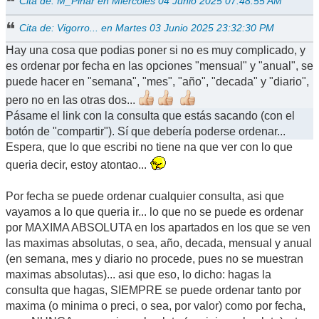
Cita de: M_Pinar en Miércoles 04 Junio 2025 07:48:55 AM
Cita de: Vigorro... en Martes 03 Junio 2025 23:32:30 PM
Hay una cosa que podias poner si no es muy complicado, y
es ordenar por fecha en las opciones "mensual" y "anual", se
puede hacer en "semana", "mes", "año", "decada" y "diario",
pero no en las otras dos...
Pásame el link con la consulta que estás sacando (con el
botón de "compartir"). Sí que debería poderse ordenar...
Espera, que lo que escribi no tiene na que ver con lo que
queria decir, estoy atontao...
Por fecha se puede ordenar cualquier consulta, asi que
vayamos a lo que queria ir... lo que no se puede es ordenar
por MAXIMA ABSOLUTA en los apartados en los que se ven
las maximas absolutas, o sea, año, decada, mensual y anual
(en semana, mes y diario no procede, pues no se muestran
maximas absolutas)... asi que eso, lo dicho: hagas la
consulta que hagas, SIEMPRE se puede ordenar tanto por
maxima (o minima o preci, o sea, por valor) como por fecha,