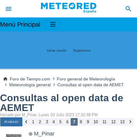
Menú Principal
Iniciar sesión
Registrarse
Foro de Tiempo.com
Foro general de Meteorología
Meteorología general
Consultas al open data de AEMET
Consultas al open data de
AEMET
Iniciado por M_Pinar, Lunes 03 Julio 2023 17:32:48 PM
1
2
3
4
5
6
7
8
9
10
11
12
13
IR ABAJO
M_Pinar