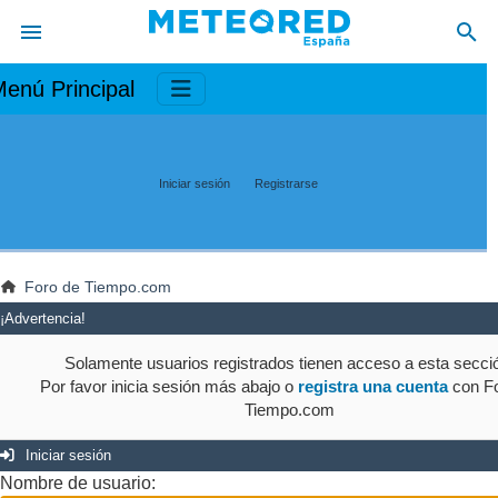
enú Principal
Iniciar sesión
Registrarse
Foro de Tiempo.com
¡Advertencia!
Solamente usuarios registrados tienen acceso a esta secci
Por favor inicia sesión más abajo o
registra una cuenta
con Fo
Tiempo.com
Iniciar sesión
Nombre de usuario: