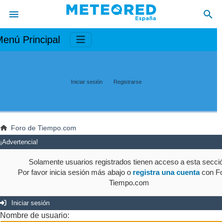
enú Principal
Iniciar sesión
Registrarse
Foro de Tiempo.com
¡Advertencia!
Solamente usuarios registrados tienen acceso a esta secci
Por favor inicia sesión más abajo o
registra una cuenta
con Fo
Tiempo.com
Iniciar sesión
Nombre de usuario: