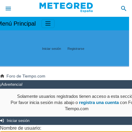
enú Principal
Iniciar sesión
Registrarse
Foro de Tiempo.com
¡Advertencia!
Solamente usuarios registrados tienen acceso a esta secci
Por favor inicia sesión más abajo o
registra una cuenta
con Fo
Tiempo.com
Iniciar sesión
Nombre de usuario: