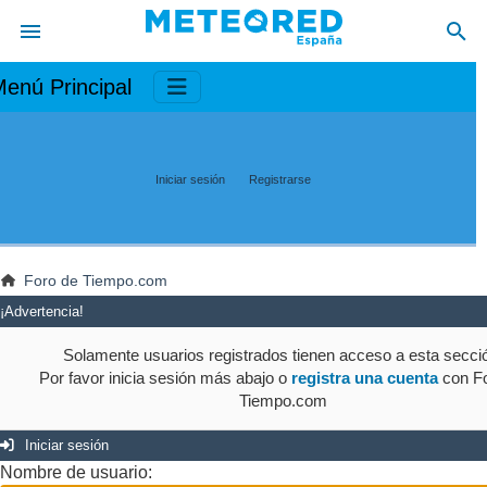
enú Principal
Iniciar sesión
Registrarse
Foro de Tiempo.com
¡Advertencia!
Solamente usuarios registrados tienen acceso a esta secci
Por favor inicia sesión más abajo o
registra una cuenta
con Fo
Tiempo.com
Iniciar sesión
Nombre de usuario: