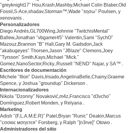
"greyknight17" Hou,Krash,Mashby,Michael Colin Blaber,Old
Fossil,S-Ace,shadav,Storman™,Wade "sησω" Poulsen, y
xenovanis .
Personalizadores
Diego Andrés,GL700Wing,Johnnie "TwitchisMental"
Ballew,Jonathan "vbgamer45" Valentin,Sami "SychO"
Mazouz,Brannon "B" Hall,Gary M. Gadsdon,Jack
"akabugeyes" Thorsen,Jason "JBlaze" Clemons,Joey
"Tyrsson" Smith,Kays,Michael "Mick."
Gomez,NanoSector,Ricky.,Russell "NEND" Najar, y SA™ .
Escritores de documentación
Michele "Illori" Davis,Irisado,AngelinaBelle,Chainy,Graeme
Spence, y Joshua "groundup" Dickerson .
Internacionalizadores
Nikola "Dzonny" Novaković,m4z,Francisco "d3vcho"
Domínguez,Robert Monden, y Relyana .
Marketing
Adish "(F.L.A.M.E.R)" Patel,Bryan "Runic" Deakin,Marcus
"cσσкιє мσηѕтєя" Forsberg, y Ralph "[n3rve]" Otowo .
Administradores del sitio