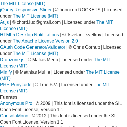
The MIT License (MIT)
jQuery Responsive Slider
| © booncon ROCKETS | Licensed
under
The MIT License (MIT)
At.js
| ©
chord.luo@gmail.com
| Licensed under
The MIT
License (MIT)
HTML5 Desktop Notifications
| © Tsvetan Tsvetkov | Licensed
under
The Apache License Version 2.0
GAuth Code Generator/Validator
| © Chris Cornutt | Licensed
under
The MIT License (MIT)
Dropzone.js
| © Matias Meno | Licensed under
The MIT
License (MIT)
Minify
| © Matthias Mullie | Licensed under
The MIT License
(MIT)
PHP-Punycode
| © True B.V. | Licensed under
The MIT
License (MIT)
Fuentes
Anonymous Pro
| © 2009 | This font is licensed under the SIL
Open Font License, Version 1.1
ConsolaMono
| © 2012 | This font is licensed under the SIL
Open Font License, Version 1.1