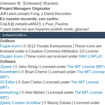
Unknown W. "[Unknown]" Brackets.
Project Managers Originales
Jeff Lewis,Joseph Fung, y David Recordon.
En nuestro recuerdo, con cariño:
Crip,K@,metallica48423, y Paul_Pauline .
Y para todos los que hayamos podido omitir, ¡gracias!
Software/Gráficos
Gráficos
Fugue Icons
| © 2012 Yusuke Kamiyamane | These icons are
licensed under a Creative Commons Attribution 3.0 License
Oxygen Icons
| These icons are licensed under
GNU LGPLv3
Software
JQuery
| © John Resig | Licensed under
The MIT License (MIT)
hoverIntent
| © Brian Cherne | Licensed under
The MIT License
(MIT)
SCEditor
| © Sam Clarke | Licensed under
The MIT License
(MIT)
animaDrag
| © Abel Mohler | Licensed under
The MIT License
(MIT)
jQuery Custom Scrollbar
| © Maciej Zubala | Licensed under