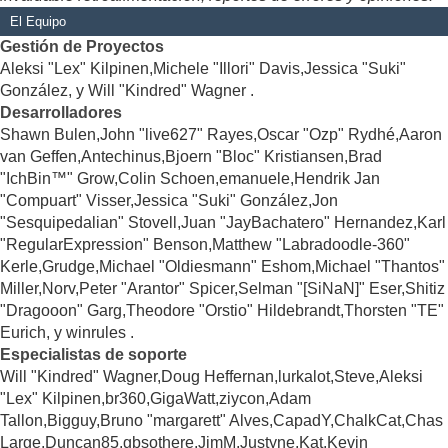
El Equipo
Gestión de Proyectos
Aleksi "Lex" Kilpinen,Michele "Illori" Davis,Jessica "Suki"
González, y Will "Kindred" Wagner .
Desarrolladores
Shawn Bulen,John "live627" Rayes,Oscar "Ozp" Rydhé,Aaron
van Geffen,Antechinus,Bjoern "Bloc" Kristiansen,Brad
"IchBin™" Grow,Colin Schoen,emanuele,Hendrik Jan
"Compuart" Visser,Jessica "Suki" González,Jon
"Sesquipedalian" Stovell,Juan "JayBachatero" Hernandez,Karl
"RegularExpression" Benson,Matthew "Labradoodle-360"
Kerle,Grudge,Michael "Oldiesmann" Eshom,Michael "Thantos"
Miller,Norv,Peter "Arantor" Spicer,Selman "[SiNaN]" Eser,Shitiz
"Dragooon" Garg,Theodore "Orstio" Hildebrandt,Thorsten "TE"
Eurich, y winrules .
Especialistas de soporte
Will "Kindred" Wagner,Doug Heffernan,lurkalot,Steve,Aleksi
"Lex" Kilpinen,br360,GigaWatt,ziycon,Adam
Tallon,Bigguy,Bruno "margarett" Alves,CapadY,ChalkCat,Chas
Large,Duncan85,gbsothere,JimM,Justyne,Kat,Kevin