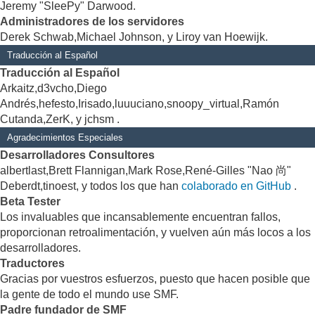
Jeremy "SleePy" Darwood.
Administradores de los servidores
Derek Schwab,Michael Johnson, y Liroy van Hoewijk.
Traducción al Español
Traducción al Español
Arkaitz,d3vcho,Diego
Andrés,hefesto,Irisado,luuuciano,snoopy_virtual,Ramón
Cutanda,ZerK, y jchsm .
Agradecimientos Especiales
Desarrolladores Consultores
albertlast,Brett Flannigan,Mark Rose,René-Gilles "Nao 尚"
Deberdt,tinoest, y todos los que han
colaborado en GitHub
.
Beta Tester
Los invaluables que incansablemente encuentran fallos,
proporcionan retroalimentación, y vuelven aún más locos a los
desarrolladores.
Traductores
Gracias por vuestros esfuerzos, puesto que hacen posible que
la gente de todo el mundo use SMF.
Padre fundador de SMF