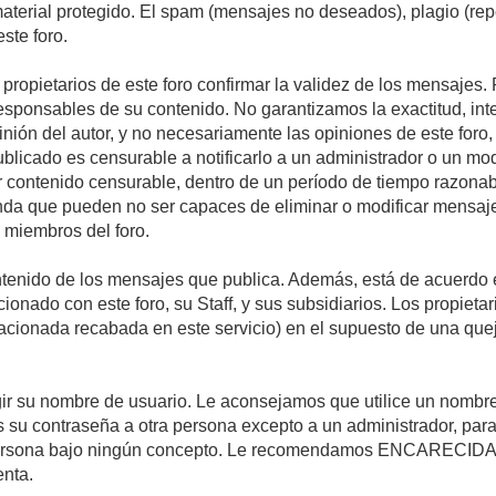
 material protegido. El spam (mensajes no deseados), plagio (r
ste foro.
s propietarios de este foro confirmar la validez de los mensaje
esponsables de su contenido. No garantizamos la exactitud, int
ón del autor, y no necesariamente las opiniones de este foro, su
licado es censurable a notificarlo a un administrador o un mode
ar contenido censurable, dentro de un período de tiempo razonab
enda que pueden no ser capaces de eliminar o modificar mensaje
s miembros del foro.
tenido de los mensajes que publica. Además, está de acuerdo e
acionado con este foro, su Staff, y sus subsidiarios. Los propiet
relacionada recabada en este servicio) en el supuesto de una qu
elegir su nombre de usuario. Le aconsejamos que utilice un nomb
s su contraseña a otra persona excepto a un administrador, para
ersona bajo ningún concepto. Le recomendamos ENCARECIDA
enta.