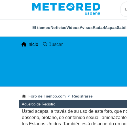
El tiempo
Noticias
Vídeos
Avisos
Radar
Mapas
Satél
Inicio
Buscar
Foro de Tiempo.com
Registrarse
Acuerdo de Registro
Usted acepta, a través de su uso de este foro, que no 
obsceno, profano, de contenido sexual, amenazante, q
los Estados Unidos. También está de acuerdo en no p