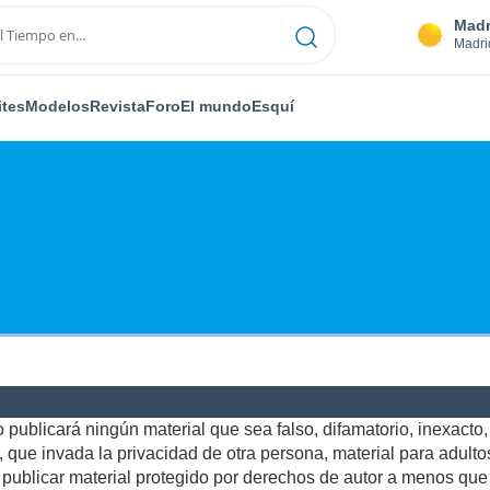
Madr
Madri
ites
Modelos
Revista
Foro
El mundo
Esquí
publicará ningún material que sea falso, difamatorio, inexacto, a
ue invada la privacidad de otra persona, material para adultos,
ublicar material protegido por derechos de autor a menos que u