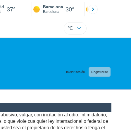
id
Barcelona
Sevilla
37°
30°
39°
d
Barcelona
Sevilla
ºC
Iniciar sesión
Registrarse
busivo, vulgar, con incitación al odio, intimidatorio,
 o que viole cualquier ley internacional o federal de
sted sea el propietario de los derechos o tenga el