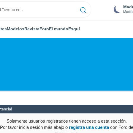
Madr
Madri
ites
Modelos
Revista
Foro
El mundo
Esquí
tencia!
Solamente usuarios registrados tienen acceso a esta sección.
Por favor inicia sesión más abajo o
registra una cuenta
con Foro d