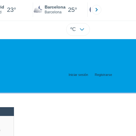
id
Barcelona
Sevilla
23°
25°
22°
d
Barcelona
Sevilla
ºC
Iniciar sesión
Registrarse
e