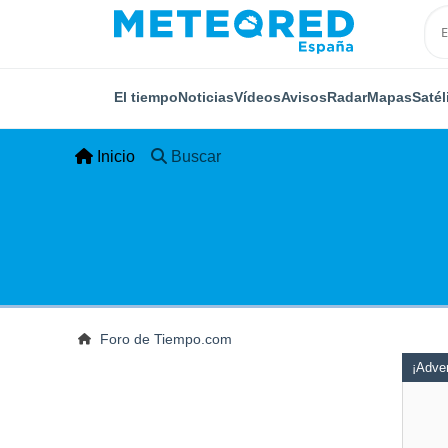
El tiempo
Noticias
Vídeos
Avisos
Radar
Mapas
Satél
Inicio
Buscar
Foro de Tiempo.com
¡Adver