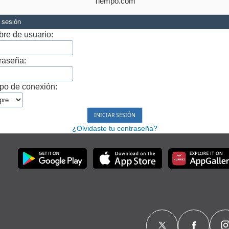
Tiempo.com
r sesión
re de usuario:
raseña:
po de conexión:
¿Olvidaste tu contraseña?