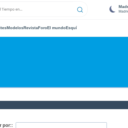
Madr
Madri
ites
Modelos
Revista
Foro
El mundo
Esquí
 por::