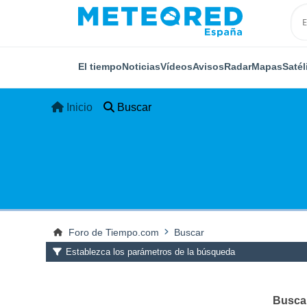
El tiempo
Noticias
Vídeos
Avisos
Radar
Mapas
Satél
Inicio
Buscar
Foro de Tiempo.com
Buscar
Establezca los parámetros de la búsqueda
Buscar