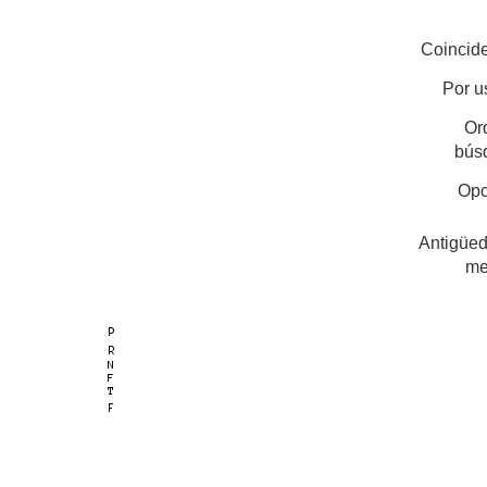
Coincide
Por u
Or
bús
Opc
Antigüed
me