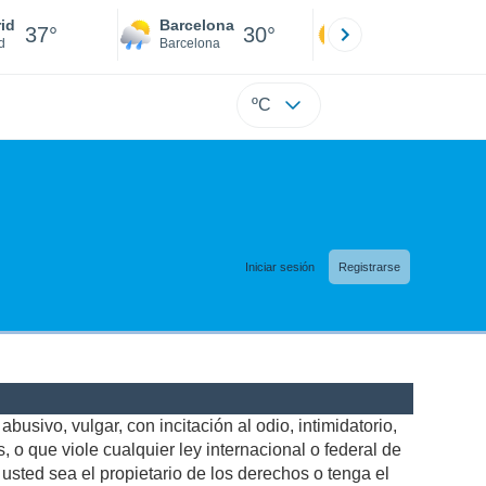
id
Barcelona
Sevilla
37°
30°
39°
d
Barcelona
Sevilla
ºC
Iniciar sesión
Registrarse
busivo, vulgar, con incitación al odio, intimidatorio,
 o que viole cualquier ley internacional o federal de
sted sea el propietario de los derechos o tenga el