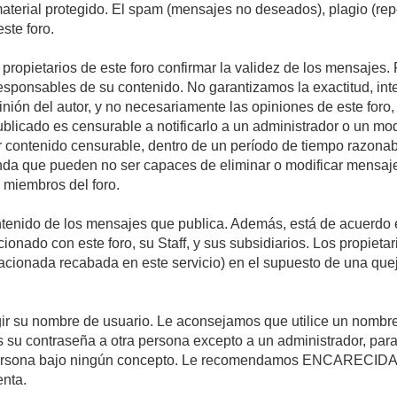
 material protegido. El spam (mensajes no deseados), plagio (r
ste foro.
s propietarios de este foro confirmar la validez de los mensaje
esponsables de su contenido. No garantizamos la exactitud, int
ón del autor, y no necesariamente las opiniones de este foro, su
licado es censurable a notificarlo a un administrador o un mode
ar contenido censurable, dentro de un período de tiempo razonab
enda que pueden no ser capaces de eliminar o modificar mensaje
s miembros del foro.
tenido de los mensajes que publica. Además, está de acuerdo e
acionado con este foro, su Staff, y sus subsidiarios. Los propiet
relacionada recabada en este servicio) en el supuesto de una qu
elegir su nombre de usuario. Le aconsejamos que utilice un nomb
s su contraseña a otra persona excepto a un administrador, para
ersona bajo ningún concepto. Le recomendamos ENCARECIDA
enta.