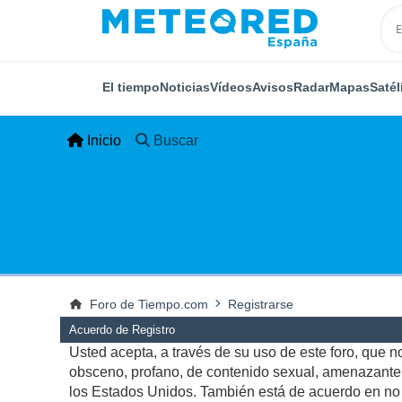
El tiempo
Noticias
Vídeos
Avisos
Radar
Mapas
Satél
Inicio
Buscar
Foro de Tiempo.com
Registrarse
Acuerdo de Registro
Usted acepta, a través de su uso de este foro, que no 
obsceno, profano, de contenido sexual, amenazante, q
los Estados Unidos. También está de acuerdo en no p