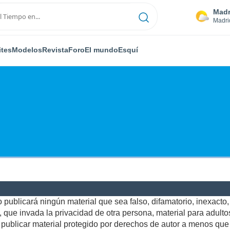
Madr
Madri
ites
Modelos
Revista
Foro
El mundo
Esquí
publicará ningún material que sea falso, difamatorio, inexacto, a
ue invada la privacidad de otra persona, material para adultos,
ublicar material protegido por derechos de autor a menos que u