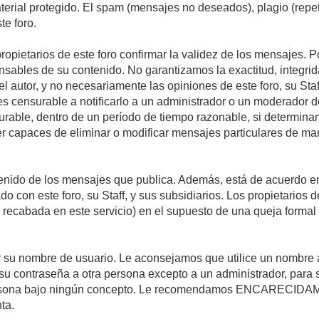
material protegido. El spam (mensajes no deseados), plagio (re
te foro.
propietarios de este foro confirmar la validez de los mensajes.
sables de su contenido. No garantizamos la exactitud, integrid
autor, y no necesariamente las opiniones de este foro, su Staff, 
censurable a notificarlo a un administrador o un moderador del 
urable, dentro de un período de tiempo razonable, si determina
r capaces de eliminar o modificar mensajes particulares de mane
nido de los mensajes que publica. Además, está de acuerdo en 
ado con este foro, su Staff, y sus subsidiarios. Los propietarios
a recabada en este servicio) en el supuesto de una queja forma
egir su nombre de usuario. Le aconsejamos que utilice un nombr
su contraseña a otra persona excepto a un administrador, para 
rsona bajo ningún concepto. Le recomendamos ENCARECIDAME
ta.