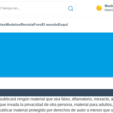
Madr
Madri
ites
Modelos
Revista
Foro
El mundo
Esquí
ublicará ningún material que sea falso, difamatorio, inexacto, ab
e invada la privacidad de otra persona, material para adultos, o
blicar material protegido por derechos de autor a menos que us