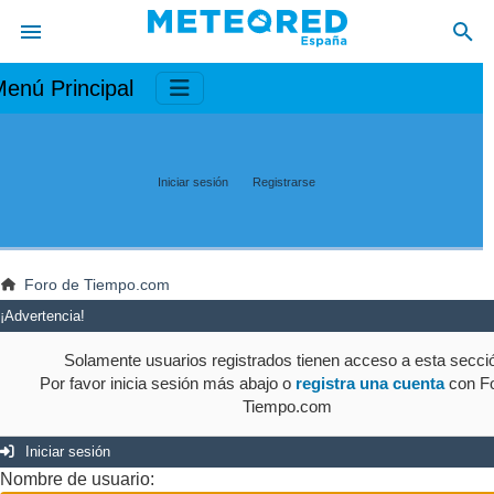
enú Principal
Iniciar sesión
Registrarse
Foro de Tiempo.com
¡Advertencia!
Solamente usuarios registrados tienen acceso a esta secci
Por favor inicia sesión más abajo o
registra una cuenta
con Fo
Tiempo.com
Iniciar sesión
Nombre de usuario: