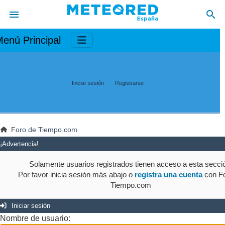
enú Principal
Iniciar sesión
Registrarse
Foro de Tiempo.com
¡Advertencia!
Solamente usuarios registrados tienen acceso a esta secci
Por favor inicia sesión más abajo o
registra una cuenta
con Fo
Tiempo.com
Iniciar sesión
Nombre de usuario: