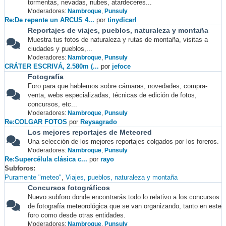
tormentas, nevadas, nubes, atardeceres...
Moderadores:
Nambroque
,
Punsuly
Re:De repente un ARCUS 4...
por
tinydicarl
Reportajes de viajes, pueblos, naturaleza y montaña
Muestra tus fotos de naturaleza y rutas de montaña, visitas a
ciudades y pueblos,...
Moderadores:
Nambroque
,
Punsuly
CRÁTER ESCRIVÁ, 2.580m (...
por
jefoce
Fotografía
Foro para que hablemos sobre cámaras, novedades, compra-
venta, webs especializadas, técnicas de edición de fotos,
concursos, etc...
Moderadores:
Nambroque
,
Punsuly
Re:COLGAR FOTOS
por
Reysagrado
Los mejores reportajes de Meteored
Una selección de los mejores reportajes colgados por los foreros.
Moderadores:
Nambroque
,
Punsuly
Re:Supercélula clásica c...
por
rayo
Subforos
Puramente "meteo"
Viajes, pueblos, naturaleza y montaña
Concursos fotográficos
Nuevo subforo donde encontrarás todo lo relativo a los concursos
de fotografía meteorológica que se van organizando, tanto en este
foro como desde otras entidades.
Moderadores:
Nambroque
,
Punsuly