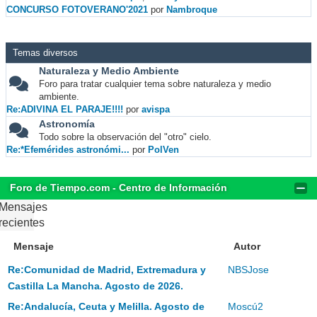
CONCURSO FOTOVERANO'2021
por
Nambroque
Temas diversos
Naturaleza y Medio Ambiente
Foro para tratar cualquier tema sobre naturaleza y medio
ambiente.
Re:ADIVINA EL PARAJE!!!!
por
avispa
Astronomía
Todo sobre la observación del "otro" cielo.
Re:*Efemérides astronómi...
por
PolVen
Foro de Tiempo.com - Centro de Información
Mensajes
recientes
Mensaje
Autor
Re:Comunidad de Madrid, Extremadura y
NBSJose
Castilla La Mancha. Agosto de 2026.
Re:Andalucía, Ceuta y Melilla. Agosto de
Moscú2