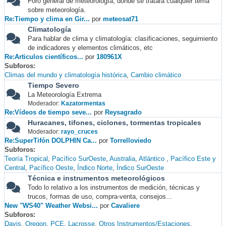
Foro general de meteorología, donde se tratará cualquier tema
sobre meteorología.
Re:Tiempo y clima en Gir...
por
meteosat71
Climatología
Para hablar de clima y climatología: clasificaciones, seguimiento
de indicadores y elementos climáticos, etc
Re:Articulos científicos...
por
180961X
Subforos
Climas del mundo y climatología histórica
Cambio climático
Tiempo Severo
La Meteorología Extrema
Moderador:
Kazatormentas
Re:Vídeos de tiempo seve...
por
Reysagrado
Huracanes, tifones, ciclones, tormentas tropicales
Moderador:
rayo_cruces
Re:SuperTifón DOLPHIN Ca...
por
Torrelloviedo
Subforos
Teoría Tropical
Pacífico SurOeste
Australia
Atlántico
Pacífico Este y
Central
Pacífico Oeste
Índico Norte
Índico SurOeste
Técnica e instrumentos meteorológicos
Todo lo relativo a los instrumentos de medición, técnicas y
trucos, formas de uso, compra-venta, consejos...
New "WS40" Weather Websi...
por
Cavaliere
Subforos
Davis
Oregon
PCE
Lacrosse
Otros Instrumentos/Estaciones