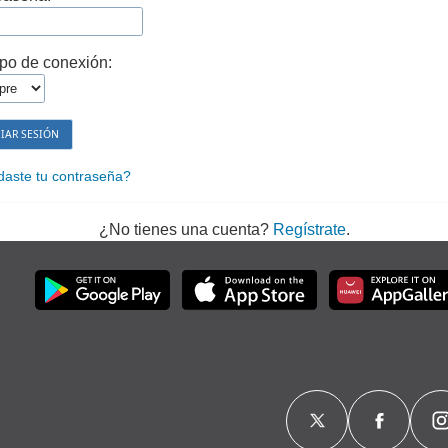
po de conexión:
daste tu contraseña?
¿No tienes una cuenta?
Regístrate
.