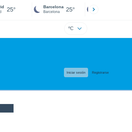
id
Barcelona
Sevilla
25°
25°
24°
d
Barcelona
Sevilla
ºC
Iniciar sesión
Registrarse