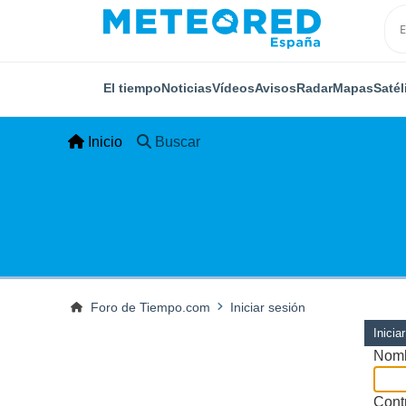
El tiempo
Noticias
Vídeos
Avisos
Radar
Mapas
Satél
Inicio
Buscar
Foro de Tiempo.com
Iniciar sesión
Inicia
Nomb
Cont