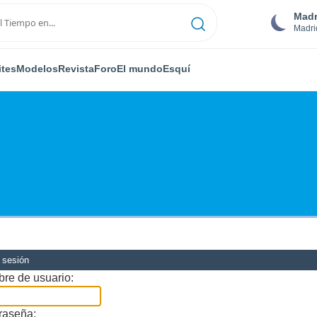
Madr
Madri
ites
Modelos
Revista
Foro
El mundo
Esquí
r sesión
re de usuario:
raseña: