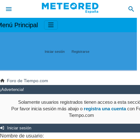
enú Principal
Iniciar sesión
Registrarse
Foro de Tiempo.com
¡Advertencia!
Solamente usuarios registrados tienen acceso a esta secci
Por favor inicia sesión más abajo o
registra una cuenta
con Fo
Tiempo.com
Iniciar sesión
Nombre de usuario: