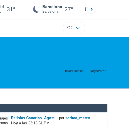
id
Barcelona
Sevilla
31°
27°
28°
d
Barcelona
Sevilla
ºC
Iniciar sesión
Registrarse
Re:Islas Canarias. Agost...
por
saritaa_meteo
ajes
Hoy
a las 23:13:51 PM
emas