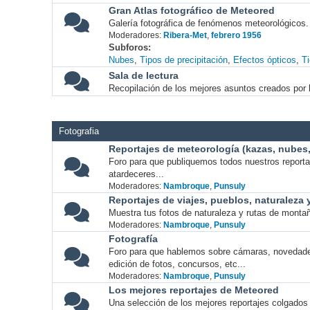
Gran Atlas fotográfico de Meteored
Galería fotográfica de fenómenos meteorológicos.
Moderadores:
Ribera-Met
,
febrero 1956
Subforos
Nubes
Tipos de precipitación
Efectos ópticos
T
Sala de lectura
Recopilación de los mejores asuntos creados por l
Fotografia
Reportajes de meteorología (kazas, nubes, 
Foro para que publiquemos todos nuestros report
atardeceres...
Moderadores:
Nambroque
,
Punsuly
Reportajes de viajes, pueblos, naturaleza
Muestra tus fotos de naturaleza y rutas de montañ
Moderadores:
Nambroque
,
Punsuly
Fotografía
Foro para que hablemos sobre cámaras, novedade
edición de fotos, concursos, etc...
Moderadores:
Nambroque
,
Punsuly
Los mejores reportajes de Meteored
Una selección de los mejores reportajes colgados 