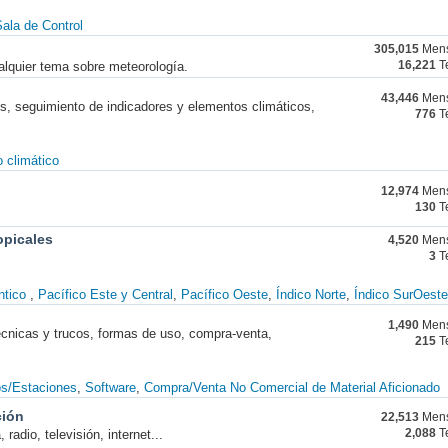
ala de Control
305,015
Mens
alquier tema sobre meteorología.
16,221
T
43,446
Mens
nes, seguimiento de indicadores y elementos climáticos,
776
T
 climático
12,974
Mens
130
T
opicales
4,520
Mens
3
T
ntico
Pacífico Este y Central
Pacífico Oeste
Índico Norte
Índico SurOeste
1,490
Mens
técnicas y trucos, formas de uso, compra-venta,
215
T
os/Estaciones
Software
Compra/Venta No Comercial de Material Aficionado
ción
22,513
Mens
radio, televisión, internet...
2,088
T