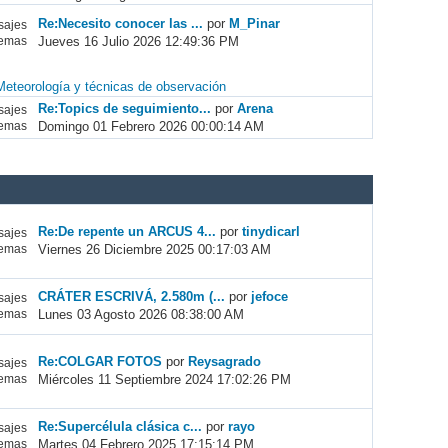
Re:Necesito conocer las ...
por
M_Pinar
ajes
Jueves 16 Julio 2026 12:49:36 PM
emas
Meteorología y técnicas de observación
Re:Topics de seguimiento...
por
Arena
ajes
Domingo 01 Febrero 2026 00:00:14 AM
emas
Re:De repente un ARCUS 4...
por
tinydicarl
ajes
Viernes 26 Diciembre 2025 00:17:03 AM
emas
CRÁTER ESCRIVÁ, 2.580m (...
por
jefoce
ajes
Lunes 03 Agosto 2026 08:38:00 AM
emas
Re:COLGAR FOTOS
por
Reysagrado
ajes
Miércoles 11 Septiembre 2024 17:02:26 PM
emas
Re:Supercélula clásica c...
por
rayo
ajes
Martes 04 Febrero 2025 17:15:14 PM
emas