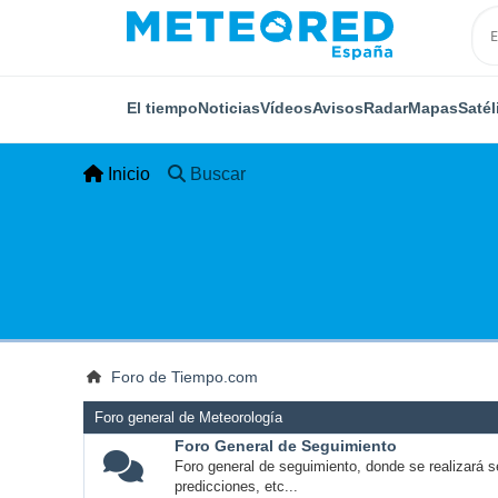
El tiempo
Noticias
Vídeos
Avisos
Radar
Mapas
Satél
Inicio
Buscar
Foro de Tiempo.com
Foro general de Meteorología
Foro General de Seguimiento
Foro general de seguimiento, donde se realizará s
predicciones, etc...