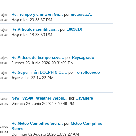
Re:Tiempo y clima en Gir...
por
meteosat71
ajes
Hoy
a las 20:38:37 PM
emas
Re:Articulos científicos...
por
180961X
ajes
Hoy
a las 18:33:50 PM
emas
Re:Vídeos de tiempo seve...
por
Reysagrado
ajes
Jueves 25 Junio 2026 20:31:59 PM
emas
Re:SuperTifón DOLPHIN Ca...
por
Torrelloviedo
ajes
Ayer
a las 22:14:23 PM
emas
New "WS40" Weather Websi...
por
Cavaliere
ajes
Viernes 26 Junio 2026 17:49:49 PM
emas
Re:Meteo Campillos Sierr...
por
Meteo Campillos
ajes
Sierra
emas
Domingo 02 Agosto 2026 10:39:27 AM