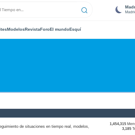
Madr
Madri
ites
Modelos
Revista
Foro
El mundo
Esquí
1,454,315
Mens
eguimiento de situaciones en tiempo real, modelos,
3,185
T