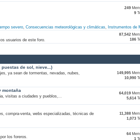
249
Mens
9
T
iempo severo
Consecuencias meteorológicas y climáticas
Instrumentos de 
87,542
Mens
os usuarios de este foro.
186
T
puestas de sol, nieve...)
ajes, ya sean de tormentas, nevadas, nubes,
149,995
Mens
10,990
T
 y montaña
64,019
Mens
a, visitas a ciudades y pueblos,...
5,614
T
s, compra-venta, webs especializadas, técnicas de
11,388
Mens
1,073
T
64
Mens
por los foreros.
1
T