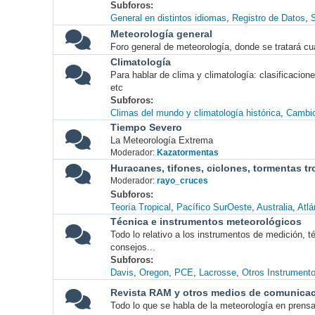
Subforos
General en distintos idiomas
Registro de Datos
S
Meteorología general
Foro general de meteorología, donde se tratará cu
Climatología
Para hablar de clima y climatología: clasificacio
etc
Subforos
Climas del mundo y climatología histórica
Cambio
Tiempo Severo
La Meteorología Extrema
Moderador:
Kazatormentas
Huracanes, tifones, ciclones, tormentas tr
Moderador:
rayo_cruces
Subforos
Teoría Tropical
Pacífico SurOeste
Australia
Atlá
Técnica e instrumentos meteorológicos
Todo lo relativo a los instrumentos de medición, 
consejos...
Subforos
Davis
Oregon
PCE
Lacrosse
Otros Instrument
Revista RAM y otros medios de comunica
Todo lo que se habla de la meteorología en prensa, 