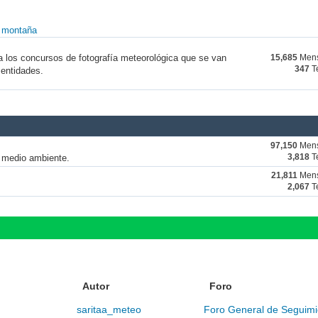
y montaña
a los concursos de fotografía meteorológica que se van
15,685
Mens
347
T
 entidades.
97,150
Mens
y medio ambiente.
3,818
T
21,811
Mens
2,067
T
Autor
Foro
saritaa_meteo
Foro General de Seguimi