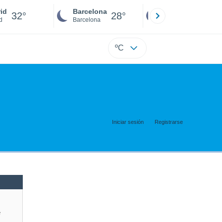
id
Barcelona
Sevilla
32°
28°
30°
d
Barcelona
Sevilla
ºC
Iniciar sesión
Registrarse
e