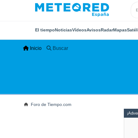
El tiempo
Noticias
Vídeos
Avisos
Radar
Mapas
Satél
Inicio
Buscar
Foro de Tiempo.com
¡Adver