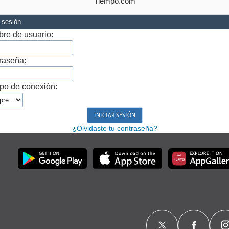
Tiempo.com
r sesión
re de usuario:
raseña:
po de conexión:
¿Olvidaste tu contraseña?