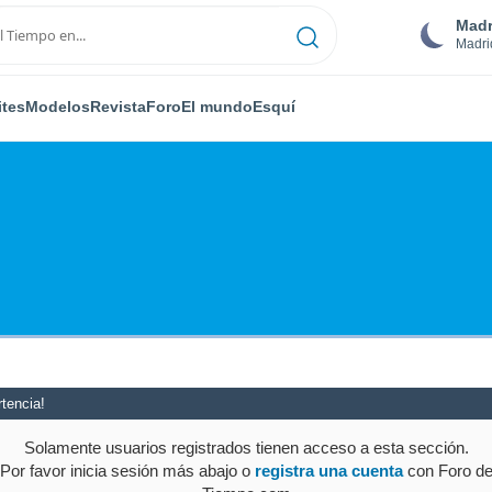
Madr
Madri
ites
Modelos
Revista
Foro
El mundo
Esquí
tencia!
Solamente usuarios registrados tienen acceso a esta sección.
Por favor inicia sesión más abajo o
registra una cuenta
con Foro d